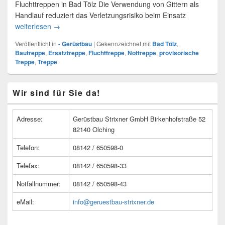
Fluchttreppen in Bad Tölz Die Verwendung von Gittern als
Handlauf reduziert das Verletzungsrisiko beim Einsatz
weiterlesen
Fluchttreppe und Ersatztreppe Bad Tölz
→
Veröffentlicht in
- Gerüstbau
|
Gekennzeichnet mit
Bad Tölz
,
Bautreppe
,
Ersatztreppe
,
Fluchttreppe
,
Nottreppe
,
provisorische
Treppe
,
Treppe
Primärer
Wir sind für Sie da!
Seitenleisten
Widget-
Bereich
Adresse:
Gerüstbau Strixner GmbH Birkenhofstraße 52
82140 Olching
Telefon:
08142 / 650598-0
Telefax:
08142 / 650598-33
Notfallnummer:
08142 / 650598-43
eMail:
info@geruestbau-strixner.de