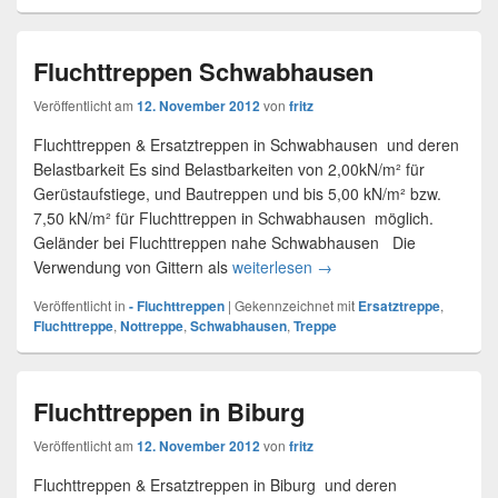
Fluchttreppen Schwabhausen
Veröffentlicht am
12. November 2012
von
fritz
Fluchttreppen & Ersatztreppen in Schwabhausen und deren
Belastbarkeit Es sind Belastbarkeiten von 2,00kN/m² für
Gerüstaufstiege, und Bautreppen und bis 5,00 kN/m² bzw.
7,50 kN/m² für Fluchttreppen in Schwabhausen möglich.
Geländer bei Fluchttreppen nahe Schwabhausen Die
Verwendung von Gittern als
weiterlesen
Fluchttreppen Schwabha
→
Veröffentlicht in
- Fluchttreppen
|
Gekennzeichnet mit
Ersatztreppe
,
Fluchttreppe
,
Nottreppe
,
Schwabhausen
,
Treppe
Fluchttreppen in Biburg
Veröffentlicht am
12. November 2012
von
fritz
Fluchttreppen & Ersatztreppen in Biburg und deren