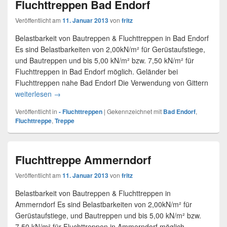
Fluchttreppen Bad Endorf
Veröffentlicht am
11. Januar 2013
von
fritz
Belastbarkeit von Bautreppen & Fluchttreppen in Bad Endorf
Es sind Belastbarkeiten von 2,00kN/m² für Gerüstaufstiege,
und Bautreppen und bis 5,00 kN/m² bzw. 7,50 kN/m² für
Fluchttreppen in Bad Endorf möglich. Geländer bei
Fluchttreppen nahe Bad Endorf Die Verwendung von Gittern
weiterlesen
Fluchttreppen Bad Endorf
→
Veröffentlicht in
- Fluchttreppen
|
Gekennzeichnet mit
Bad Endorf
,
Fluchttreppe
,
Treppe
Fluchttreppe Ammerndorf
Veröffentlicht am
11. Januar 2013
von
fritz
Belastbarkeit von Bautreppen & Fluchttreppen in
Ammerndorf Es sind Belastbarkeiten von 2,00kN/m² für
Gerüstaufstiege, und Bautreppen und bis 5,00 kN/m² bzw.
7,50 kN/m² für Fluchttreppen in Ammerndorf möglich.