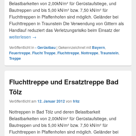
Belastbarkeiten von 2,00kN/m² für Gerüstaufstiege, und
Bautreppen und bis 5,00 kN/m² bzw. 7,50 kN/m² für
Fluchttreppen in Pfaffenhofen sind möglich. Geländer bei
Fluchttreppen in Traunstein Die Verwendung von Gittern als
Handlauf reduziert das Verletzungsrisiko beim Einsatz der
weiterlesen
Fluchttreppen und Feuertreppen für Traunstein gefäll
→
Veröffentlicht in
- Gerüstbau
|
Gekennzeichnet mit
Bayern
,
Feuertreppe
,
Flucht Treppe
,
Fluchttreppe
,
Nottreppe
,
Traunstein
,
Treppe
Fluchttreppe und Ersatztreppe Bad
Tölz
Veröffentlicht am
12. Januar 2012
von
fritz
Nottreppen in Bad Tölz und deren Belastbarkeit
Belastbarkeiten von 2,00kN/m² für Gerüstaufstiege, und
Bautreppen und bis 5,00 kN/m² bzw. 7,50 kN/m² für
Fluchttreppen in Pfaffenhofen sind möglich. Geländer bei