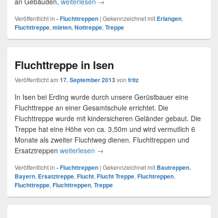
an Gebäuden,
weiterlesen
Fluchttreppen in Erlangen
→
Veröffentlicht in
- Fluchttreppen
|
Gekennzeichnet mit
Erlangen
,
Fluchttreppe
,
mieten
,
Nottreppe
,
Treppe
Fluchttreppe in Isen
Veröffentlicht am
17. September 2013
von
fritz
In Isen bei Erding wurde durch unsere Gerüstbauer eine
Fluchttreppe an einer Gesamtschule errichtet. Die
Fluchttreppe wurde mit kindersicheren Geländer gebaut. Die
Treppe hat eine Höhe von ca. 3,50m und wird vermutlich 6
Monate als zweiter Fluchtweg dienen. Fluchttreppen und
Ersatztreppen
weiterlesen
Fluchttreppe in Isen
→
Veröffentlicht in
- Fluchttreppen
|
Gekennzeichnet mit
Bautreppen
,
Bayern
,
Ersatztreppe
,
Flucht
,
Flucht Treppe
,
Fluchtreppen
,
Fluchttreppe
,
Fluchttreppen
,
Treppe