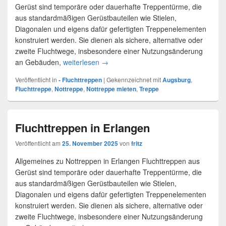
Gerüst sind temporäre oder dauerhafte Treppentürme, die
aus standardmäßigen Gerüstbauteilen wie Stielen,
Diagonalen und eigens dafür gefertigten Treppenelementen
konstruiert werden. Sie dienen als sichere, alternative oder
zweite Fluchtwege, insbesondere einer Nutzungsänderung
an Gebäuden,
weiterlesen
Fluchttreppen in Augsburg
→
Veröffentlicht in
- Fluchttreppen
|
Gekennzeichnet mit
Augsburg
,
Fluchttreppe
,
Nottreppe
,
Nottreppe mieten
,
Treppe
Fluchttreppen in Erlangen
Veröffentlicht am
25. November 2025
von
fritz
Allgemeines zu Nottreppen in Erlangen Fluchttreppen aus
Gerüst sind temporäre oder dauerhafte Treppentürme, die
aus standardmäßigen Gerüstbauteilen wie Stielen,
Diagonalen und eigens dafür gefertigten Treppenelementen
konstruiert werden. Sie dienen als sichere, alternative oder
zweite Fluchtwege, insbesondere einer Nutzungsänderung