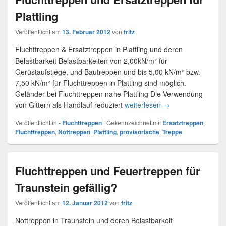
Plattling
Veröffentlicht am
13. Februar 2012
von
fritz
Fluchttreppen & Ersatztreppen in Plattling und deren
Belastbarkeit Belastbarkeiten von 2,00kN/m² für
Gerüstaufstiege, und Bautreppen und bis 5,00 kN/m² bzw.
7,50 kN/m² für Fluchttreppen in Plattling sind möglich.
Geländer bei Fluchttreppen nahe Plattling Die Verwendung
von Gittern als Handlauf reduziert
weiterlesen
Fluchttreppen und E
→
Veröffentlicht in
- Fluchttreppen
|
Gekennzeichnet mit
Ersatztreppen
,
Fluchttreppen
,
Nottreppen
,
Plattling
,
provisorische
,
Treppe
Fluchttreppen und Feuertreppen für
Traunstein gefällig?
Veröffentlicht am
12. Januar 2012
von
fritz
Nottreppen in Traunstein und deren Belastbarkeit