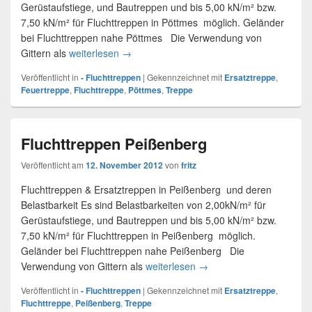
Gerüstaufstiege, und Bautreppen und bis 5,00 kN/m² bzw.
7,50 kN/m² für Fluchttreppen in Pöttmes möglich. Geländer
bei Fluchttreppen nahe Pöttmes Die Verwendung von
Gittern als
weiterlesen
Ersatztreppen und Fluchttreppen Pöttmes
→
Veröffentlicht in
- Fluchttreppen
|
Gekennzeichnet mit
Ersatztreppe
,
Feuertreppe
,
Fluchttreppe
,
Pöttmes
,
Treppe
Fluchttreppen Peißenberg
Veröffentlicht am
12. November 2012
von
fritz
Fluchttreppen & Ersatztreppen in Peißenberg und deren
Belastbarkeit Es sind Belastbarkeiten von 2,00kN/m² für
Gerüstaufstiege, und Bautreppen und bis 5,00 kN/m² bzw.
7,50 kN/m² für Fluchttreppen in Peißenberg möglich.
Geländer bei Fluchttreppen nahe Peißenberg Die
Verwendung von Gittern als
weiterlesen
Fluchttreppen Peißenber
→
Veröffentlicht in
- Fluchttreppen
|
Gekennzeichnet mit
Ersatztreppe
,
Fluchttreppe
,
Peißenberg
,
Treppe