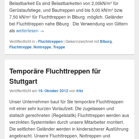
Belastbarkeit Es sind Belastbarkeiten von 2,00kN/m² für
Gerüstaufstiege, und Bautreppen und bis 5,00 kN/m² bzw.
7,50 kN/m² für Fluchttreppen in Biburg möglich. Geländer
bei Fluchttreppen nahe Biburg Die Verwendung von Gittern
als
weiterlesen
Fluchttreppen in Biburg
→
Veröffentlicht in
- Fluchttreppen
|
Gekennzeichnet mit
Biburg
,
Fluchttreppe
,
Nottreppe
,
Treppe
Temporäre Fluchttreppen für
Stuttgart
Veröffentlicht am
19. Oktober 2012
von
fritz
Unser Unternehmen baut für Sie temporäre Fluchttreppen
mit einer sehr kurzen Vorlaufzeit. Die zugelassen und
statisch gerechneten (Regelstatik) Fluchttreppen werden aus
verzinkten Systemteilen durch unsere Mitarbeiter montiert.
Die seitlichen Geländer werden in kindersicherer Ausführung
angebracht. Unsere Fluchttreppen, Nottreppen und