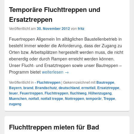
Temporäre Fluchttreppen und
Ersatztreppen
Veröffentlicht am
30. November 2012
von
fritz
Feuertreppen Allgemein Im alltäglichen Baustellenbetrieb in
besteht immer wieder die Anforderung, dass der Zugang zu
Orten bzw. Arbeitsplätzen hergestellt werden muss, die nicht
ebenerdig oder durch Rampen erreicht werden können.
Unser Flucht- und Ersatztreppen sowie unser Bautreppen –
Programm bietet
weiterlesen
Temporäre Fluchttreppen und Ersat
→
Veröffentlicht in
- Fluchttreppen
|
Gekennzeichnet mit
Bautreppe
,
Bayern
,
brand
,
Brandschutz
,
deutschland
,
ernstfall
,
Ersatztreppe
,
feuer
,
Feuertreppen
,
Fluchttreppen
,
fluchtweg
,
Höhenzugang
,
Muenchen
,
notfall
,
notfall treppe
,
Nottreppen
,
temporär
,
Treppe
,
zugang
Fluchttreppen mieten für Bad