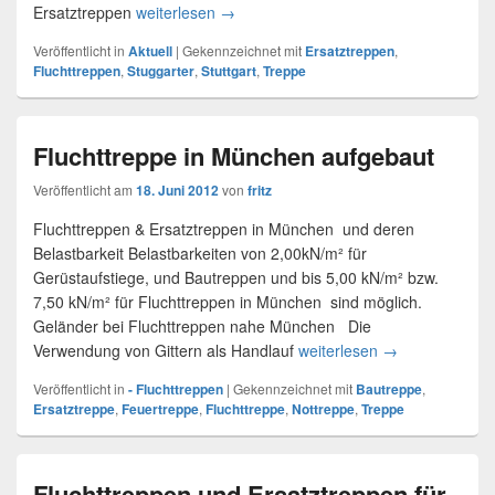
Ersatztreppen
weiterlesen
Temporäre Fluchttreppen für Stuttgart
→
Veröffentlicht in
Aktuell
|
Gekennzeichnet mit
Ersatztreppen
,
Fluchttreppen
,
Stuggarter
,
Stuttgart
,
Treppe
Fluchttreppe in München aufgebaut
Veröffentlicht am
18. Juni 2012
von
fritz
Fluchttreppen & Ersatztreppen in München und deren
Belastbarkeit Belastbarkeiten von 2,00kN/m² für
Gerüstaufstiege, und Bautreppen und bis 5,00 kN/m² bzw.
7,50 kN/m² für Fluchttreppen in München sind möglich.
Geländer bei Fluchttreppen nahe München Die
Verwendung von Gittern als Handlauf
weiterlesen
Fluchttreppe i
→
Veröffentlicht in
- Fluchttreppen
|
Gekennzeichnet mit
Bautreppe
,
Ersatztreppe
,
Feuertreppe
,
Fluchttreppe
,
Nottreppe
,
Treppe
Fluchttreppen und Ersatztreppen für