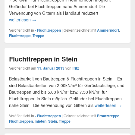
Geländer bei Fluchttreppen nahe Ammerndorf Die
Verwendung von Gittern als Handlauf reduziert
weiterlesen
Fluchttreppe Ammerndorf
→
Veröffentlicht in
- Fluchttreppen
|
Gekennzeichnet mit
Ammerndorf
,
Fluchttreppe
,
Treppe
Fluchttreppen in Stein
Veröffentlicht am
11. Januar 2013
von
fritz
Belastbarkeit von Bautreppen & Fluchttreppen in Stein Es
sind Belastbarkeiten von 2,00kN/m² für Gerüstaufstiege, und
Bautreppen und bis 5,00 kN/m² bzw. 7,50 kN/m² für
Fluchttreppen in Stein möglich. Geländer bei Fluchttreppen
nahe Stein Die Verwendung von Gittern als
weiterlesen
Fluchttre
→
Veröffentlicht in
- Fluchttreppen
|
Gekennzeichnet mit
Ersatztreppe
,
Fluchttreppen
,
mieten
,
Stein
,
Treppe