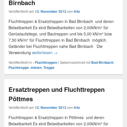
Birnbach
Veröffentlicht am
13. November 2012
von
fritz
Fluchttreppen & Ersatztreppen in Bad Birnbach und deren
Belastbarkeit Es sind Belastbarkeiten von 2,00kN/m² für
Gerüstaufstiege, und Bautreppen und bis 5,00 kN/m² bzw.
7,50 kN/m² für Fluchttreppen in Bad Birnbach möglich.
Geländer bei Fluchttreppen nahe Bad Birnbach Die
Verwendung
weiterlesen
Fluchttreppen mieten für Bad Birnbach
→
Veröffentlicht in
- Fluchttreppen
|
Gekennzeichnet mit
Bad Birnbach
,
Fluchttreppe
,
mieten
,
Treppe
Ersatztreppen und Fluchttreppen
Pöttmes
Veröffentlicht am
12. November 2012
von
fritz
Fluchttreppen & Ersatztreppen in Pöttmes und deren
Belastbarkeit Es sind Belastbarkeiten von 2,00kN/m² für