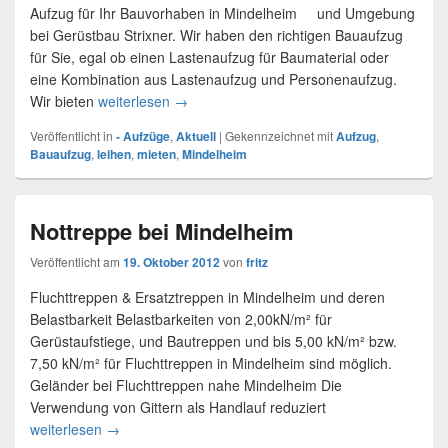
Aufzug für Ihr Bauvorhaben in Mindelheim und Umgebung
bei Gerüstbau Strixner. Wir haben den richtigen Bauaufzug
für Sie, egal ob einen Lastenaufzug für Baumaterial oder
eine Kombination aus Lastenaufzug und Personenaufzug.
Wir bieten
weiterlesen
Lastenaufzug in Mindelheim mieten
→
Veröffentlicht in
- Aufzüge
,
Aktuell
|
Gekennzeichnet mit
Aufzug
,
Bauaufzug
,
leihen
,
mieten
,
Mindelheim
Nottreppe bei Mindelheim
Veröffentlicht am
19. Oktober 2012
von
fritz
Fluchttreppen & Ersatztreppen in Mindelheim und deren
Belastbarkeit Belastbarkeiten von 2,00kN/m² für
Gerüstaufstiege, und Bautreppen und bis 5,00 kN/m² bzw.
7,50 kN/m² für Fluchttreppen in Mindelheim sind möglich.
Geländer bei Fluchttreppen nahe Mindelheim Die
Verwendung von Gittern als Handlauf reduziert
weiterlesen
Nottreppe bei Mindelheim
→