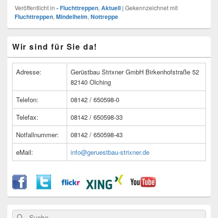
Veröffentlicht in
- Fluchttreppen
,
Aktuell
|
Gekennzeichnet mit
Fluchttreppen
,
Mindelheim
,
Nottreppe
Primärer
Wir sind für Sie da!
Seitenleisten
Widget-
Bereich
Adresse:
Gerüstbau Strixner GmbH Birkenhofstraße 52
82140 Olching
Telefon:
08142 / 650598-0
Telefax:
08142 / 650598-33
Notfallnummer:
08142 / 650598-43
eMail:
info@geruestbau-strixner.de
Suche
Suche