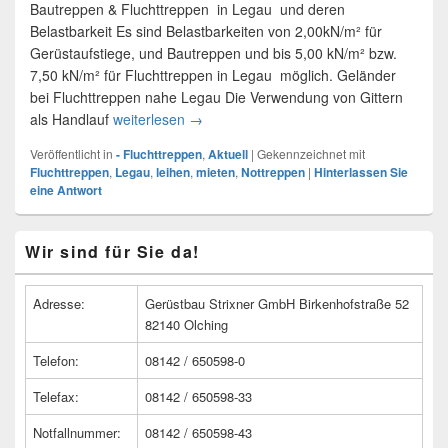
Bautreppen & Fluchttreppen in Legau und deren
Belastbarkeit Es sind Belastbarkeiten von 2,00kN/m² für
Gerüstaufstiege, und Bautreppen und bis 5,00 kN/m² bzw.
7,50 kN/m² für Fluchttreppen in Legau möglich. Geländer
bei Fluchttreppen nahe Legau Die Verwendung von Gittern
als Handlauf
weiterlesen
Fluchttreppen in Legau
→
Veröffentlicht in
- Fluchttreppen
,
Aktuell
|
Gekennzeichnet mit
Fluchttreppen
,
Legau
,
leihen
,
mieten
,
Nottreppen
|
Hinterlassen Sie
eine Antwort
Primärer
Wir sind für Sie da!
Seitenleisten
Widget-
Bereich
Adresse:
Gerüstbau Strixner GmbH Birkenhofstraße 52
82140 Olching
Telefon:
08142 / 650598-0
Telefax:
08142 / 650598-33
Notfallnummer:
08142 / 650598-43