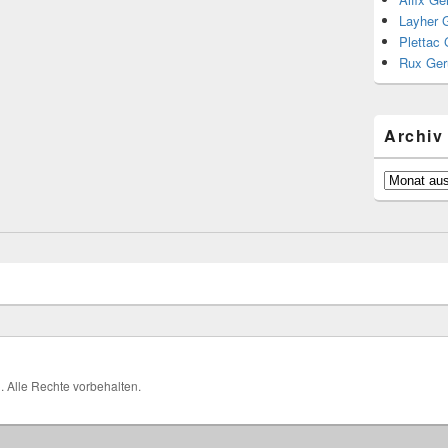
Layher 
Plettac 
Rux Ger
Archiv
Archiv
H
. Alle Rechte vorbehalten.