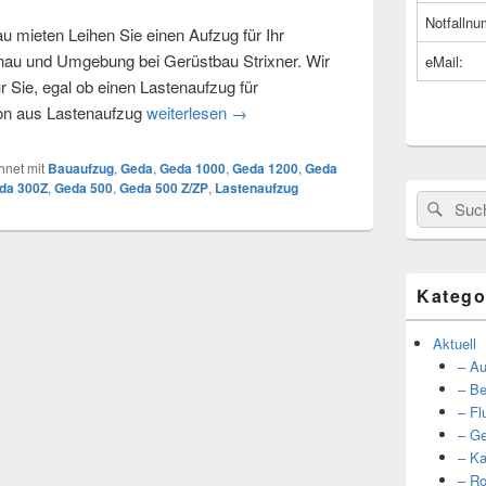
Notfalln
au mieten Leihen Sie einen Aufzug für Ihr
onau und Umgebung bei Gerüstbau Strixner. Wir
eMail:
r Sie, egal ob einen Lastenaufzug für
ion aus Lastenaufzug
weiterlesen
Bau-Aufzüge
→
net mit
Bauaufzug
,
Geda
,
Geda 1000
,
Geda 1200
,
Geda
da 300Z
,
Geda 500
,
Geda 500 Z/ZP
,
Lastenaufzug
Suche
Such
nach:
Katego
Aktuell
– Au
– Be
– Fl
– Ge
– Ka
– Ro