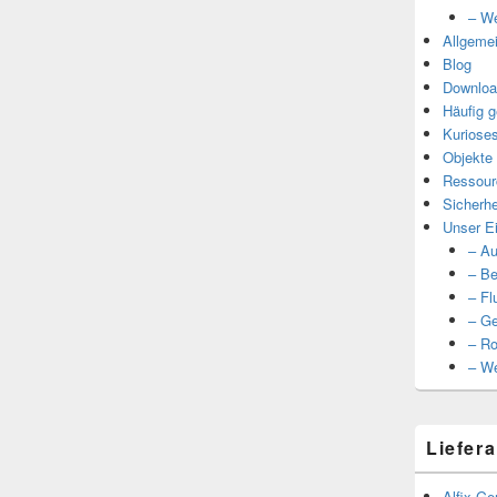
– We
Allgeme
Blog
Downloa
Häufig g
Kuriose
Objekte
Ressour
Sicherhe
Unser Ei
– Au
– Be
– Fl
– Ge
– Ro
– We
Liefera
Alfix Ge