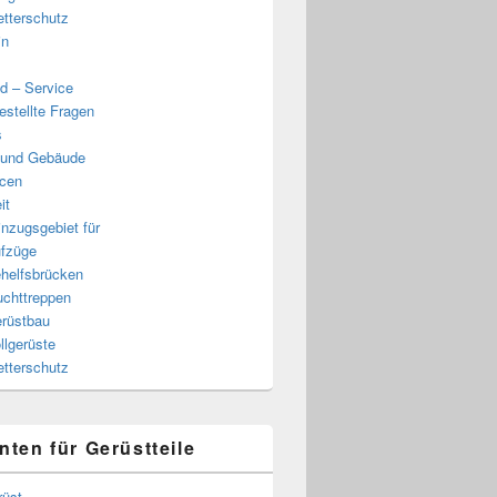
tterschutz
in
d – Service
estellte Fragen
s
 und Gebäude
cen
it
nzugsgebiet für
fzüge
helfsbrücken
uchttreppen
rüstbau
llgerüste
tterschutz
nten für Gerüstteile
rüst