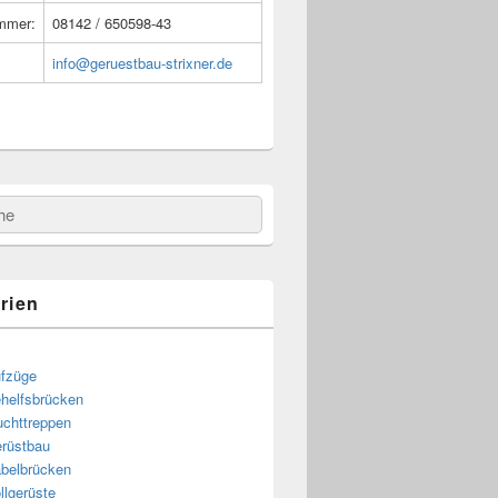
ummer:
08142 / 650598-43
info@geruestbau-strixner.de
e
rien
fzüge
helfsbrücken
uchttreppen
rüstbau
belbrücken
llgerüste