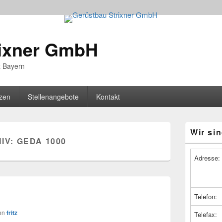
rixner GmbH
z Bayern
zen
Stellenangebote
Kontakt
Primärer
Wir sin
Seitenleiste
IV:
GEDA 1000
Widget-
Bereich
Adresse:
Telefon:
on
fritz
Telefax: