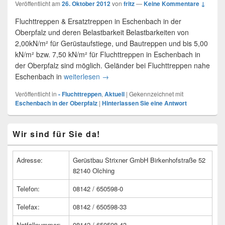
Veröffentlicht am
26. Oktober 2012
von
fritz
—
Keine Kommentare ↓
Fluchttreppen & Ersatztreppen in Eschenbach in der
Oberpfalz und deren Belastbarkeit Belastbarkeiten von
2,00kN/m² für Gerüstaufstiege, und Bautreppen und bis 5,00
kN/m² bzw. 7,50 kN/m² für Fluchttreppen in Eschenbach in
der Oberpfalz sind möglich. Geländer bei Fluchttreppen nahe
Eschenbach in
weiterlesen
Nottreppe – Eschenbach in der Oberpf
→
Veröffentlicht in
- Fluchttreppen
,
Aktuell
|
Gekennzeichnet mit
Eschenbach in der Oberpfalz
|
Hinterlassen Sie eine Antwort
Primärer
Wir sind für Sie da!
Seitenleisten
Widget-
Bereich
Adresse:
Gerüstbau Strixner GmbH Birkenhofstraße 52
82140 Olching
Telefon:
08142 / 650598-0
Telefax:
08142 / 650598-33
Notfallnummer:
08142 / 650598-43