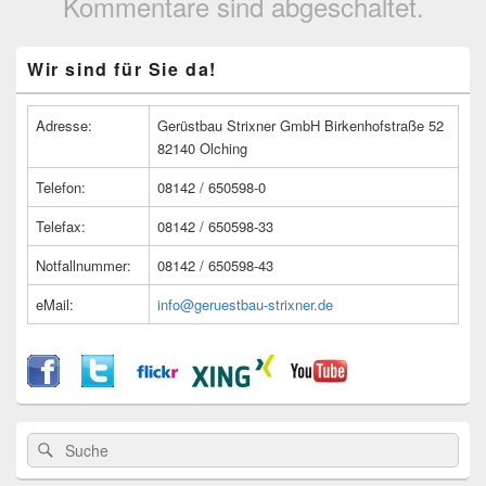
Kommentare sind abgeschaltet.
Primärer
Wir sind für Sie da!
Seitenleisten
Widget-
Bereich
Adresse:
Gerüstbau Strixner GmbH Birkenhofstraße 52
82140 Olching
Telefon:
08142 / 650598-0
Telefax:
08142 / 650598-33
Notfallnummer:
08142 / 650598-43
eMail:
info@geruestbau-strixner.de
Suche
Suche
nach: