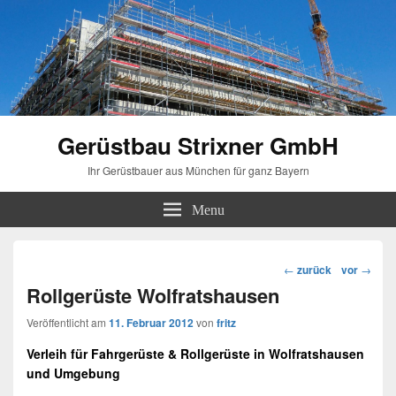
Gerüstbau Strixner GmbH
Ihr Gerüstbauer aus München für ganz Bayern
Menu
Beitragsnavigation
←
zurück
vor
→
Rollgerüste Wolfratshausen
Veröffentlicht am
11. Februar 2012
von
fritz
Verleih
für
Fahrgerüste
&
Rollgerüste
in
Wolfratshausen
und Umgebung