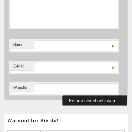
Name
*
E-Mail
*
Website
Primärer
Wir sind für Sie da!
Seitenleisten
Widget-