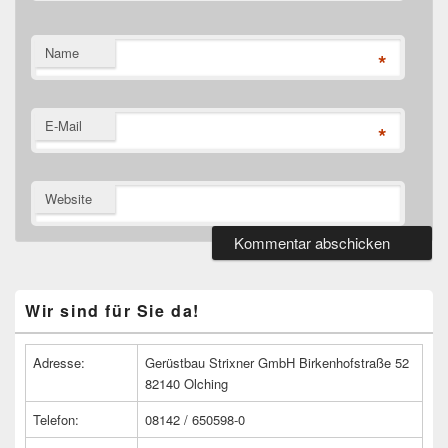
Name
*
E-Mail
*
Website
Primärer
Wir sind für Sie da!
Seitenleisten
Widget-
Bereich
Adresse:
Gerüstbau Strixner GmbH Birkenhofstraße 52
82140 Olching
Telefon:
08142 / 650598-0