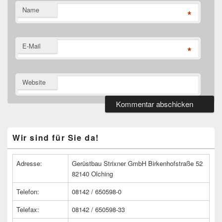
Name
*
E-Mail
*
Website
Primärer
Wir sind für Sie da!
Seitenleisten
Widget-
Bereich
Adresse:
Gerüstbau Strixner GmbH Birkenhofstraße 52
82140 Olching
Telefon:
08142 / 650598-0
Telefax:
08142 / 650598-33