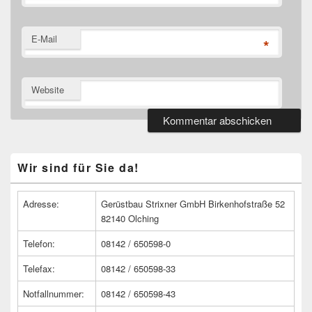
E-Mail
*
Website
Primärer
Wir sind für Sie da!
Seitenleisten
Widget-
Bereich
Adresse:
Gerüstbau Strixner GmbH Birkenhofstraße 52
82140 Olching
Telefon:
08142 / 650598-0
Telefax:
08142 / 650598-33
Notfallnummer:
08142 / 650598-43