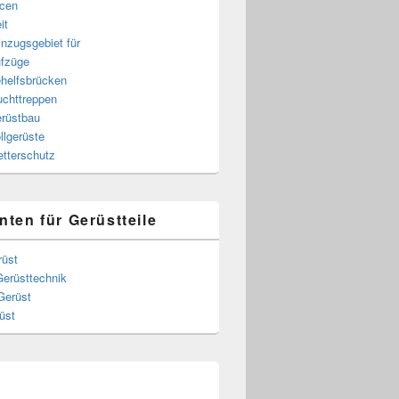
cen
it
nzugsgebiet für
fzüge
helfsbrücken
uchttreppen
rüstbau
llgerüste
tterschutz
nten für Gerüstteile
rüst
Gerüsttechnik
Gerüst
üst