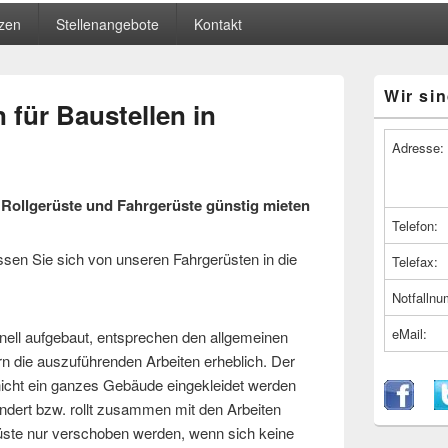
zen
Stellenangebote
Kontakt
Primärer
Wir sin
Seitenleiste
 für Baustellen in
Widget-
Bereich
Adresse:
ollgerüste und Fahrgerüste günstig mieten
Telefon:
en Sie sich von unseren Fahrgerüsten in die
Telefax:
Notfalln
eMail:
nell aufgebaut, entsprechen den allgemeinen
rn die auszuführenden Arbeiten erheblich. Der
s nicht ein ganzes Gebäude eingekleidet werden
ndert bzw. rollt zusammen mit den Arbeiten
üste nur verschoben werden, wenn sich keine