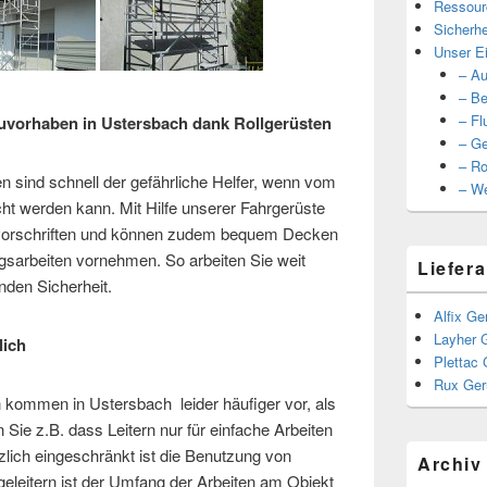
Ressour
Sicherhe
Unser Ei
– Au
– Be
– Fl
uvorhaben in Ustersbach dank Rollgerüsten
– Ge
– Ro
en sind schnell der gefährliche Helfer, wenn vom
– We
cht werden kann. Mit Hilfe unserer Fahrgerüste
gsvorschriften und können zudem bequem Decken
gsarbeiten vornehmen. So arbeiten Sie weit
Liefera
nden Sicherheit.
Alfix Ge
Layher 
lich
Plettac 
Rux Ger
n kommen in Ustersbach leider häufiger vor, als
Sie z.B. dass Leitern nur für einfache Arbeiten
lich eingeschränkt ist die Benutzung von
Archiv
eleitern ist der Umfang der Arbeiten am Objekt