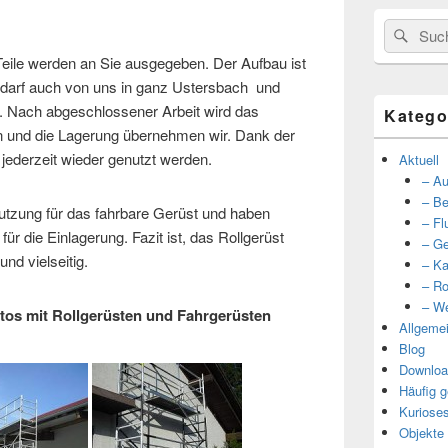
Suche
Such
nach:
 Teile werden an Sie ausgegeben. Der Aufbau ist
edarf auch von uns in ganz Ustersbach und
ach abgeschlossener Arbeit wird das
Katego
n und die Lagerung übernehmen wir. Dank der
 jederzeit wieder genutzt werden.
Aktuell
– Au
– Be
utzung für das fahrbare Gerüst und haben
– Fl
ür die Einlagerung. Fazit ist, das Rollgerüst
– Ge
und vielseitig.
– Ka
– Ro
– We
otos mit Rollgerüsten und Fahrgerüsten
Allgeme
Blog
Downloa
Häufig g
Kuriose
Objekte