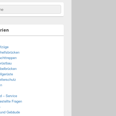
e
rien
fzüge
helfsbrücken
uchttreppen
rüstbau
belbrücken
llgerüste
tterschutz
in
d – Service
estellte Fragen
s
 und Gebäude