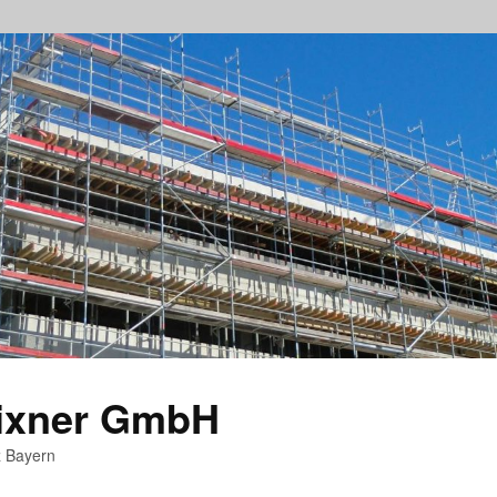
rixner GmbH
z Bayern