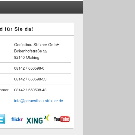
d für Sie da!
n
Gerüstbau Strixner GmbH
Birkenhofstraße 52
82140 Olching
08142 / 650598-0
08142 / 650598-33
ummer:
08142 / 650598-43
info@geruestbau-strixner.de