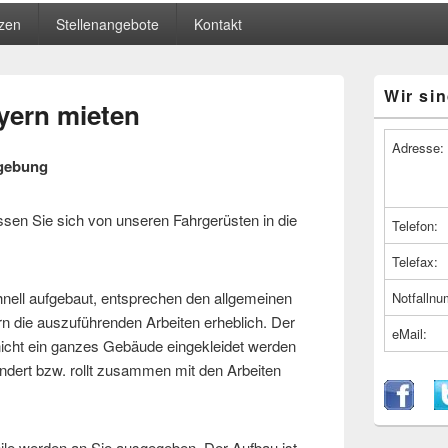
zen
Stellenangebote
Kontakt
Primärer
Wir sin
Seitenleiste
ayern mieten
Widget-
Bereich
Adresse:
mgebung
en Sie sich von unseren Fahrgerüsten in die
Telefon:
Telefax:
hnell aufgebaut, entsprechen den allgemeinen
Notfalln
rn die auszuführenden Arbeiten erheblich. Der
eMail:
s nicht ein ganzes Gebäude eingekleidet werden
ndert bzw. rollt zusammen mit den Arbeiten
ile werden an Sie ausgegeben. Der Aufbau ist