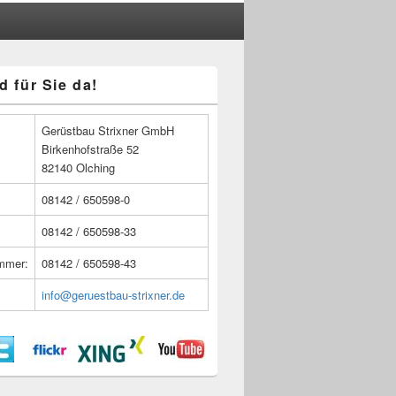
d für Sie da!
n
Gerüstbau Strixner GmbH
Birkenhofstraße 52
82140 Olching
08142 / 650598-0
08142 / 650598-33
ummer:
08142 / 650598-43
info@geruestbau-strixner.de