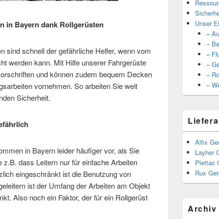
Ressour
Sicherhe
Unser Ei
en in Bayern dank Rollgerüsten
– Au
– Be
en sind schnell der gefährliche Helfer, wenn vom
– Fl
cht werden kann. Mit Hilfe unserer Fahrgerüste
– Ge
gsvorschriften und können zudem bequem Decken
– Ro
– We
gsarbeiten vornehmen. So arbeiten Sie weit
nden Sicherheit.
Liefera
efährlich
Alfix Ge
ommen in Bayern leider häufiger vor, als Sie
Layher 
z.B. dass Leitern nur für einfache Arbeiten
Plettac 
Rux Ger
lich eingeschränkt ist die Benutzung von
eleitern ist der Umfang der Arbeiten am Objekt
t. Also noch ein Faktor, der für ein Rollgerüst
Archiv