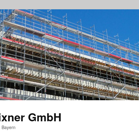
rixner GmbH
z Bayern