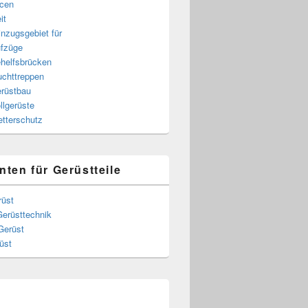
cen
it
nzugsgebiet für
fzüge
helfsbrücken
uchttreppen
rüstbau
llgerüste
tterschutz
nten für Gerüstteile
rüst
Gerüsttechnik
Gerüst
üst