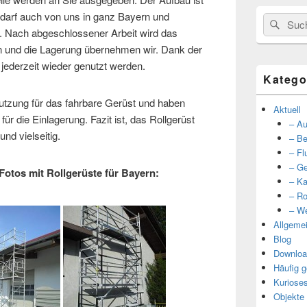
edarf auch von uns in ganz Bayern und
Suche
Such
ach abgeschlossener Arbeit wird das
nach:
n und die Lagerung übernehmen wir. Dank der
 jederzeit wieder genutzt werden.
Katego
utzung für das fahrbare Gerüst und haben
Aktuell
ür die Einlagerung. Fazit ist, das Rollgerüst
– Au
und vielseitig.
– Be
– Fl
– Ge
 Fotos mit Rollgerüste für Bayern:
– Ka
– Ro
– We
Allgeme
Blog
Downloa
Häufig g
Kuriose
Objekte