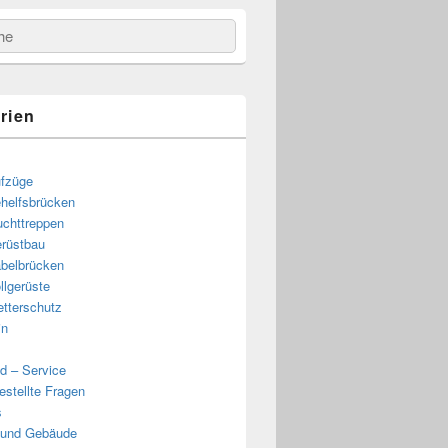
e
rien
fzüge
helfsbrücken
uchttreppen
rüstbau
belbrücken
llgerüste
tterschutz
in
d – Service
estellte Fragen
s
 und Gebäude