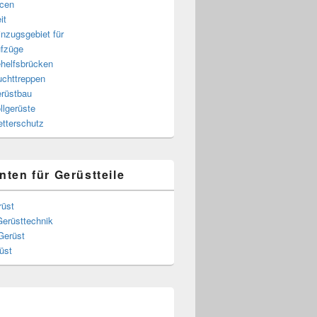
cen
it
nzugsgebiet für
fzüge
helfsbrücken
uchttreppen
rüstbau
llgerüste
tterschutz
nten für Gerüstteile
rüst
Gerüsttechnik
Gerüst
üst