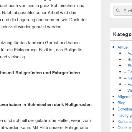
Bedarf auch von uns in ganz Schmiechen und
Suche
Such
ach abgeschlossener Arbeit wird das
nach:
n und die Lagerung übernehmen wir. Dank der
 jederzeit wieder genutzt werden.
Katego
utzung für das fahrbare Gerüst und haben
Aktuell
ür die Einlagerung. Fazit ist, das Rollgerüst
– Au
und vielseitig.
– Be
– Fl
– Ge
otos mit Rollgerüsten und Fahrgerüsten
– Ka
– Ro
– We
Allgeme
Blog
auvorhaben in Schmiechen dank Rollgerüsten
Downloa
Häufig g
en sind schnell der gefährliche Helfer, wenn vom
Kuriose
cht werden kann. Mit Hilfe unserer Fahrgerüste
Objekte