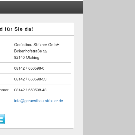
d für Sie da!
n
Gerüstbau Strixner GmbH
Birkenhofstraße 52
82140 Olching
08142 / 650598-0
08142 / 650598-33
ummer:
08142 / 650598-43
info@geruestbau-strixner.de