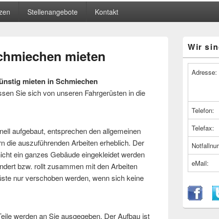
zen
Stellenangebote
Kontakt
Primärer
Wir sin
Seitenleiste
Schmiechen mieten
Widget-
Bereich
Adresse:
ünstig mieten in Schmiechen
en Sie sich von unseren Fahrgerüsten in die
Telefon:
Telefax:
nell aufgebaut, entsprechen den allgemeinen
rn die auszuführenden Arbeiten erheblich. Der
Notfalln
s nicht ein ganzes Gebäude eingekleidet werden
eMail:
ndert bzw. rollt zusammen mit den Arbeiten
üste nur verschoben werden, wenn sich keine
 Teile werden an Sie ausgegeben. Der Aufbau ist