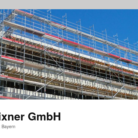
rixner GmbH
z Bayern