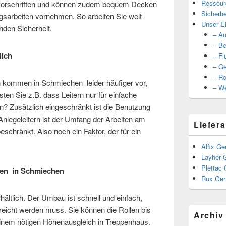
Ressour
gsvorschriften und können zudem bequem Decken
Sicherhe
gsarbeiten vornehmen. So arbeiten Sie weit
Unser Ei
nden Sicherheit.
– Au
– Be
lich
– Fl
– Ge
– Ro
rn kommen in Schmiechen leider häufiger vor,
– We
ten Sie z.B. dass Leitern nur für einfache
n? Zusätzlich eingeschränkt ist die Benutzung
nlegeleitern ist der Umfang der Arbeiten am
Liefera
schränkt. Also noch ein Faktor, der für ein
Alfix Ge
Layher 
Plettac 
sten in Schmiechen
Rux Ger
hältlich. Der Umbau ist schnell und einfach,
reicht werden muss. Sie können die Rollen bis
Archiv
einem nötigen Höhenausgleich in Treppenhaus.