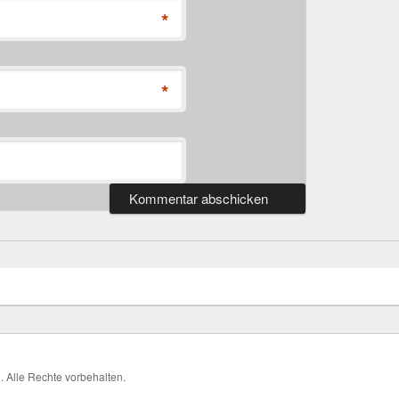
*
*
H
. Alle Rechte vorbehalten.