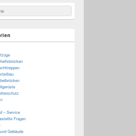
e
rien
fzüge
helfsbrücken
uchttreppen
rüstbau
belbrücken
llgerüste
tterschutz
in
d – Service
estellte Fragen
s
 und Gebäude