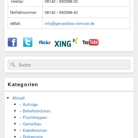
Telefax:
08142 / 650598-33
Notfallnummer:
08142 / 650598-43
eMail:
info@geruestbau-strixner.de
Suche
Suche
nach:
Kategorien
Aktuell
– Aufzüge
– Behelfsbrücken
– Fluchttreppen
– Gerüstbau
– Kabelbrücken
– Rollgerüste