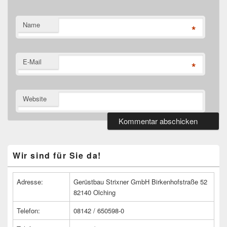
Name
*
E-Mail
*
Website
Primärer
Wir sind für Sie da!
Seitenleisten
Widget-
Bereich
Adresse:
Gerüstbau Strixner GmbH Birkenhofstraße 52
82140 Olching
Telefon:
08142 / 650598-0