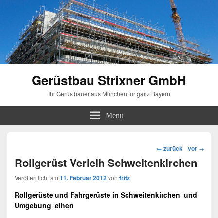
Gerüstbau Strixner GmbH
Ihr Gerüstbauer aus München für ganz Bayern
Menu
Beitragsnavigation
←
zurück
vor
→
Rollgerüst Verleih Schweitenkirchen
Veröffentlicht am
11. Februar 2012
von
fritz
Rollgerüste
und
Fahrgerüste
in
Schweitenkirchen
und
Umgebung leihen