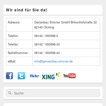
Primärer
Wir sind für Sie da!
Seitenleisten
Widget-
Bereich
Adresse:
Gerüstbau Strixner GmbH Birkenhofstraße 52
82140 Olching
Telefon:
08142 / 650598-0
Telefax:
08142 / 650598-33
Notfallnummer:
08142 / 650598-43
eMail:
info@geruestbau-strixner.de
Suche
Suche
nach: