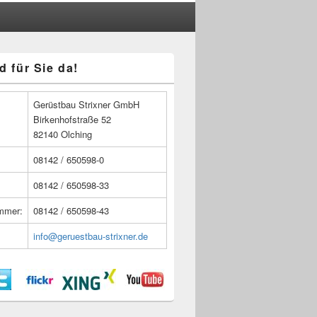
d für Sie da!
n
Gerüstbau Strixner GmbH
Birkenhofstraße 52
82140 Olching
08142 / 650598-0
08142 / 650598-33
ummer:
08142 / 650598-43
info@geruestbau-strixner.de