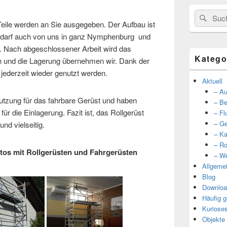
Suche
Such
 Teile werden an Sie ausgegeben. Der Aufbau ist
nach:
Bedarf auch von uns in ganz Nymphenburg und
ach abgeschlossener Arbeit wird das
Katego
n und die Lagerung übernehmen wir. Dank der
 jederzeit wieder genutzt werden.
Aktuell
– Au
utzung für das fahrbare Gerüst und haben
– Be
ür die Einlagerung. Fazit ist, das Rollgerüst
– Fl
– Ge
und vielseitig.
– Ka
– Ro
otos mit Rollgerüsten und Fahrgerüsten
– We
Allgeme
Blog
Downloa
Häufig g
Kuriose
Objekte