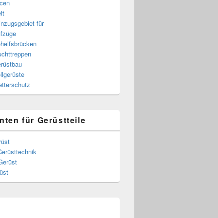
cen
it
nzugsgebiet für
fzüge
helfsbrücken
uchttreppen
rüstbau
llgerüste
tterschutz
nten für Gerüstteile
rüst
Gerüsttechnik
Gerüst
üst