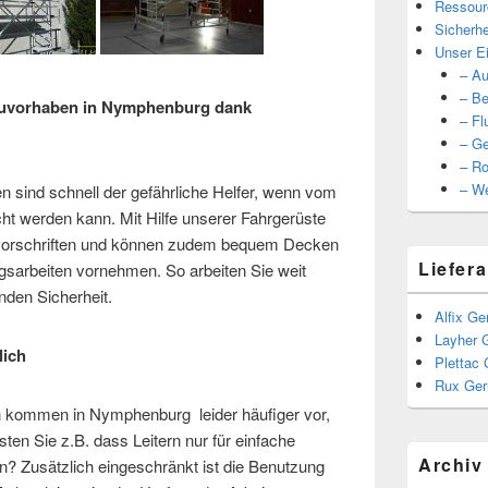
Ressour
Sicherhe
Unser Ei
– Au
– Be
auvorhaben in Nymphenburg dank
– Fl
– Ge
– Ro
– We
en sind schnell der gefährliche Helfer, wenn vom
cht werden kann. Mit Hilfe unserer Fahrgerüste
gsvorschriften und können zudem bequem Decken
Liefera
gsarbeiten vornehmen. So arbeiten Sie weit
nden Sicherheit.
Alfix Ge
Layher 
lich
Plettac 
Rux Ger
rn kommen in Nymphenburg leider häufiger vor,
ten Sie z.B. dass Leitern nur für einfache
Archiv
n? Zusätzlich eingeschränkt ist die Benutzung