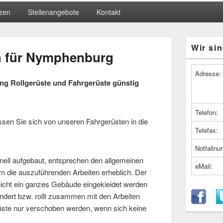
zen
Stellenangebote
Kontakt
Primärer
Wir sin
Seitenleiste
ih für Nymphenburg
Widget-
Bereich
Adresse:
 Rollgerüste und Fahrgerüste günstig
Telefon:
en Sie sich von unseren Fahrgerüsten in die
Telefax:
Notfalln
nell aufgebaut, entsprechen den allgemeinen
eMail:
rn die auszuführenden Arbeiten erheblich. Der
s nicht ein ganzes Gebäude eingekleidet werden
ndert bzw. rollt zusammen mit den Arbeiten
üste nur verschoben werden, wenn sich keine