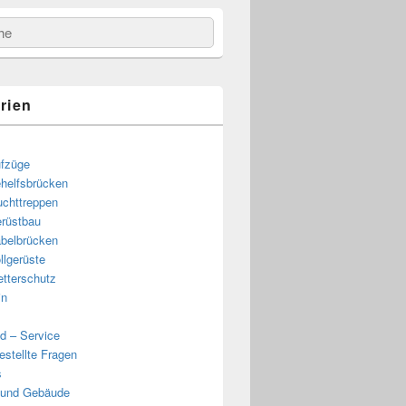
e
rien
fzüge
helfsbrücken
uchttreppen
rüstbau
belbrücken
llgerüste
tterschutz
in
d – Service
estellte Fragen
s
 und Gebäude