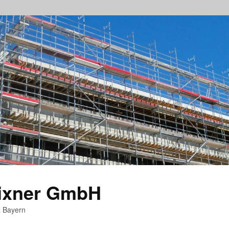
rixner GmbH
z Bayern