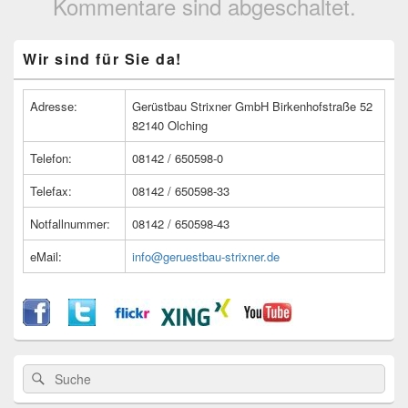
Kommentare sind abgeschaltet.
Primärer
Wir sind für Sie da!
Seitenleisten
Widget-
Bereich
Adresse:
Gerüstbau Strixner GmbH Birkenhofstraße 52
82140 Olching
Telefon:
08142 / 650598-0
Telefax:
08142 / 650598-33
Notfallnummer:
08142 / 650598-43
eMail:
info@geruestbau-strixner.de
Suche
Suche
nach: