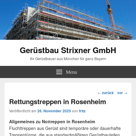
Gerüstbau Strixner GmbH
Ihr Gerüstbauer aus München für ganz Bayern
Menu
Beitragsnavigation
←
zurück
vor
→
Rettungstreppen in Rosenheim
Veröffentlicht am
26. November 2025
von
fritz
Allgemeines zu Nottreppen in Rosenheim
Fluchttreppen aus Gerüst sind temporäre oder dauerhafte
Treppentürme, die aus standardmäßigen Gerüstbauteilen