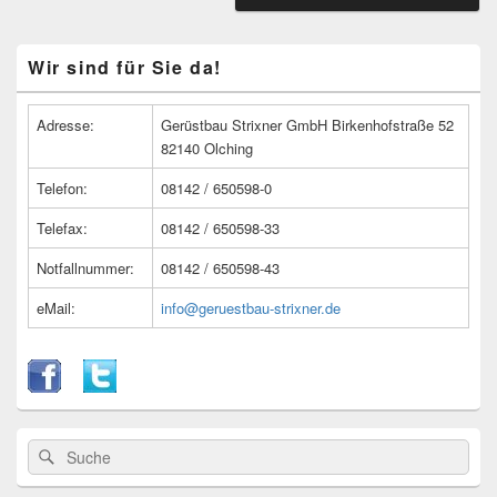
Primärer
Wir sind für Sie da!
Seitenleisten
Widget-
Bereich
Adresse:
Gerüstbau Strixner GmbH Birkenhofstraße 52
82140 Olching
Telefon:
08142 / 650598-0
Telefax:
08142 / 650598-33
Notfallnummer:
08142 / 650598-43
eMail:
info@geruestbau-strixner.de
Suche
Suche
nach: