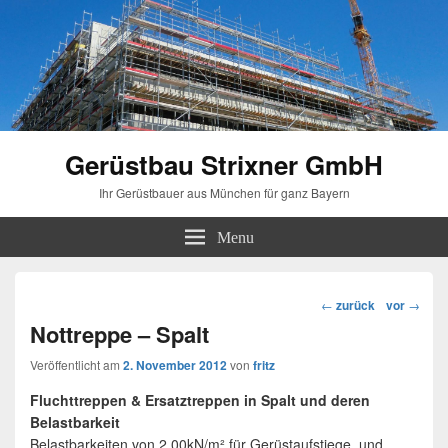
Gerüstbau Strixner GmbH
Ihr Gerüstbauer aus München für ganz Bayern
Menu
Beitragsnavigation
←
zurück
vor
→
Nottreppe – Spalt
Veröffentlicht am
2. November 2012
von
fritz
Fluchttreppen & Ersatztreppen in Spalt und deren
Belastbarkeit
Belastbarkeiten von 2,00kN/m² für Gerüstaufstiege, und