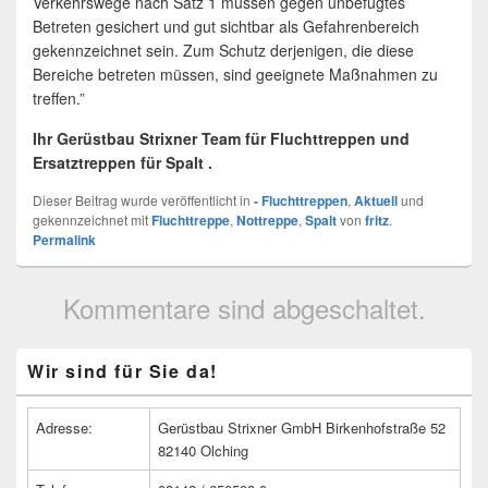
Verkehrswege nach Satz 1 müssen gegen unbefugtes
Betreten gesichert und gut sichtbar als Gefahrenbereich
gekennzeichnet sein. Zum Schutz derjenigen, die diese
Bereiche betreten müssen, sind geeignete Maßnahmen zu
treffen.”
Ihr Gerüstbau Strixner Team für Fluchttreppen und
Ersatztreppen für Spalt .
Dieser Beitrag wurde veröffentlicht in
- Fluchttreppen
,
Aktuell
und
gekennzeichnet mit
Fluchttreppe
,
Nottreppe
,
Spalt
von
fritz
.
Permalink
Kommentare sind abgeschaltet.
Primärer
Wir sind für Sie da!
Seitenleisten
Widget-
Bereich
Adresse:
Gerüstbau Strixner GmbH Birkenhofstraße 52
82140 Olching