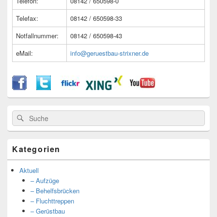
Telefon:
08142 / 650598-0
Telefax:
08142 / 650598-33
Notfallnummer:
08142 / 650598-43
eMail:
info@geruestbau-strixner.de
Suche
Suche
nach:
Kategorien
Aktuell
– Aufzüge
– Behelfsbrücken
– Fluchttreppen
– Gerüstbau