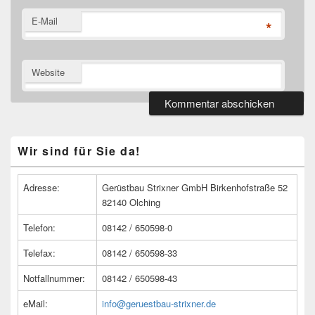
E-Mail
*
Website
Primärer
Wir sind für Sie da!
Seitenleisten
Widget-
Bereich
Adresse:
Gerüstbau Strixner GmbH Birkenhofstraße 52
82140 Olching
Telefon:
08142 / 650598-0
Telefax:
08142 / 650598-33
Notfallnummer:
08142 / 650598-43
eMail:
info@geruestbau-strixner.de