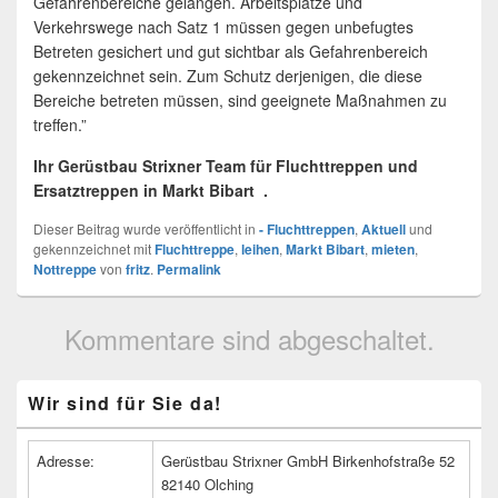
Gefahrenbereiche gelangen. Arbeitsplätze und
Verkehrswege nach Satz 1 müssen gegen unbefugtes
Betreten gesichert und gut sichtbar als Gefahrenbereich
gekennzeichnet sein. Zum Schutz derjenigen, die diese
Bereiche betreten müssen, sind geeignete Maßnahmen zu
treffen.”
Ihr Gerüstbau Strixner Team für Fluchttreppen und
Ersatztreppen in Markt Bibart .
Dieser Beitrag wurde veröffentlicht in
- Fluchttreppen
,
Aktuell
und
gekennzeichnet mit
Fluchttreppe
,
leihen
,
Markt Bibart
,
mieten
,
Nottreppe
von
fritz
.
Permalink
Kommentare sind abgeschaltet.
Primärer
Wir sind für Sie da!
Seitenleisten
Widget-
Bereich
Adresse:
Gerüstbau Strixner GmbH Birkenhofstraße 52
82140 Olching