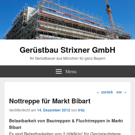
Gerüstbau Strixner GmbH
Ihr Gerüstbauer aus München für ganz Bayern
Menu
Beitragsnavigation
←
zurück
vor
→
Nottreppe für Markt Bibart
Veröffentlicht am
14. Dezember 2012
von
fritz
Belastbarkeit von Bautreppen & Fluchttreppen in Markt
Bibart
Es sind Belastbarkeiten von 2,00kN/m² für Gerüstaufstiege,