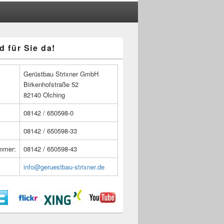
d für Sie da!
n
Gerüstbau Strixner GmbH
Birkenhofstraße 52
82140 Olching
08142 / 650598-0
08142 / 650598-33
ummer:
08142 / 650598-43
info@geruestbau-strixner.de