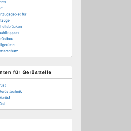
cen
it
nzugsgebiet für
fzüge
helfsbrücken
uchttreppen
rüstbau
llgerüste
tterschutz
nten für Gerüstteile
rüst
Gerüsttechnik
Gerüst
üst