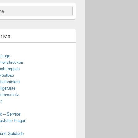
e
rien
fzüge
helfsbrücken
uchttreppen
rüstbau
belbrücken
llgerüste
tterschutz
in
d – Service
estellte Fragen
s
 und Gebäude