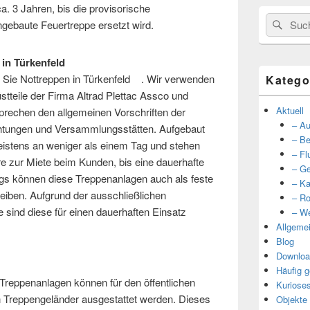
a. 3 Jahren, bis die provisorische
Suche
Such
ngebaute Feuertreppe ersetzt wird.
nach:
n in Türkenfeld
r Sie Nottreppen in Türkenfeld . Wir verwenden
Katego
stteile der Firma Altrad Plettac Assco und
Aktuell
prechen den allgemeinen Vorschriften der
– Au
ichtungen und Versammlungsstätten. Aufgebaut
– Be
istens an weniger als einem Tag und stehen
– Fl
e zur Miete beim Kunden, bis eine dauerhafte
– Ge
ings können diese Treppenanlagen auch als feste
– Ka
eiben. Aufgrund der ausschließlichen
– Ro
 sind diese für einen dauerhaften Einsatz
– We
Allgeme
Blog
Downloa
Häufig g
Treppenanlagen können für den öffentlichen
Kuriose
n Treppengeländer ausgestattet werden. Dieses
Objekte