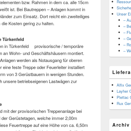
Ressour
stelementen bzw. Rahmen in dem ca. alle 15cm
Sicherhe
hweißt ist. Bei Bautreppen – Anlagen kommt in
Unser Ei
änder zum Einsatz. Dort reicht ein zweiteiliges
– Au
 die Kosten gering zu halten.
– Be
– Fl
– Ge
he Türkenfeld
– Ro
n in Türkenfeld provisorische / temporäre
– We
en an Wohn- und Geschäftshäusern montiert.
-Anlagen werden als Notausgang für oberen
 eine feste Treppe oder Feuerleiter installiert
Liefera
turm von 3 Gerüstbauern in wenigen Stunden.
rch unsere betriebseigenen Lastwägen zur
Alfix Ge
Layher 
Plettac 
Rux Ger
e
ld mit der provisorischen Treppenanlage bei
 der Gerüstetagen, welche immer 2,00m
Archiv
diese Feuertreppe auf eine Höhe von ca. 6,50m