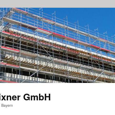
rixner GmbH
z Bayern