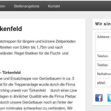
zen
Stellenangebote
Kontakt
Primärer
Wir sin
Seitenleiste
rkenfeld
Widget-
Bereich
Adresse:
atztreppen für längere und kürzere Zeitperioden
fbreiten von 0,64m bis 1,75m und nach
eländer. Regel-Statiken für die Flucht- und
Telefon:
Telefax:
 – Türkenfeld
Notfalln
pe und Ersatztreppe von Gerüstbauern in ca. 3
eMail:
l für die Treppenanlage wurde durch die Firma
rching unweit von Türkenfeld durch einen Lkw
nlagen in ähnlicher Qualität wie die Firma Plettac
 durch unsere Gerüstbauer noch an hinter der
 um minimales schwanken zu verhindern. Wir