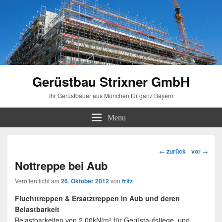
Gerüstbau Strixner GmbH
Ihr Gerüstbauer aus München für ganz Bayern
Menu
Beitragsnavigation
←
zurück
vor
→
Nottreppe bei Aub
Veröffentlicht am
26. Oktober 2012
von
fritz
Fluchttreppen & Ersatztreppen in Aub und deren
Belastbarkeit
Belastbarkeiten von 2,00kN/m² für Gerüstaufstiege, und