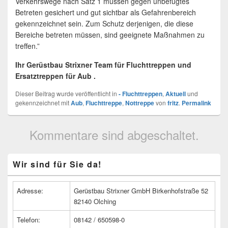
Verkehrswege nach Satz 1 müssen gegen unbefugtes
Betreten gesichert und gut sichtbar als Gefahrenbereich
gekennzeichnet sein. Zum Schutz derjenigen, die diese
Bereiche betreten müssen, sind geeignete Maßnahmen zu
treffen.”
Ihr Gerüstbau Strixner Team für Fluchttreppen und
Ersatztreppen für Aub .
Dieser Beitrag wurde veröffentlicht in
- Fluchttreppen
,
Aktuell
und
gekennzeichnet mit
Aub
,
Fluchttreppe
,
Nottreppe
von
fritz
.
Permalink
Kommentare sind abgeschaltet.
Primärer
Wir sind für Sie da!
Seitenleisten
Widget-
Bereich
Adresse:
Gerüstbau Strixner GmbH Birkenhofstraße 52
82140 Olching
Telefon:
08142 / 650598-0