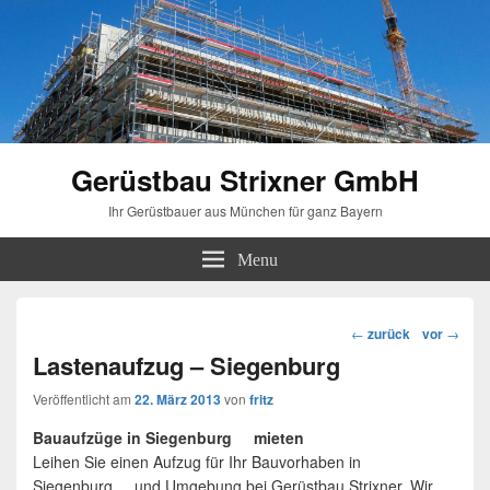
Gerüstbau Strixner GmbH
Ihr Gerüstbauer aus München für ganz Bayern
Menu
Beitragsnavigation
←
zurück
vor
→
Lastenaufzug – Siegenburg
Veröffentlicht am
22. März 2013
von
fritz
Bauaufzüge in Siegenburg mieten
Leihen Sie einen Aufzug für Ihr Bauvorhaben in
Siegenburg und Umgebung bei Gerüstbau Strixner. Wir