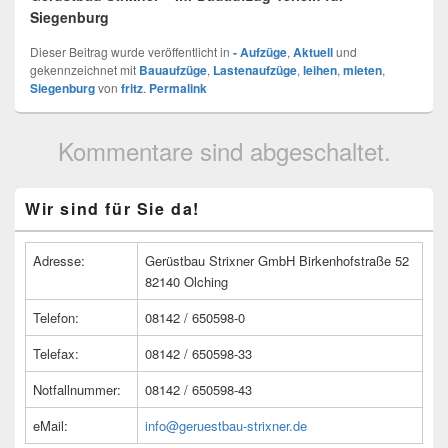
Siegenburg
Dieser Beitrag wurde veröffentlicht in
- Aufzüge
,
Aktuell
und
gekennzeichnet mit
Bauaufzüge
,
Lastenaufzüge
,
leihen
,
mieten
,
Siegenburg
von
fritz
.
Permalink
Kommentare sind abgeschaltet.
Primärer
Wir sind für Sie da!
Seitenleisten
Widget-
Bereich
Adresse:
Gerüstbau Strixner GmbH Birkenhofstraße 52
82140 Olching
Telefon:
08142 / 650598-0
Telefax:
08142 / 650598-33
Notfallnummer:
08142 / 650598-43
eMail:
info@geruestbau-strixner.de