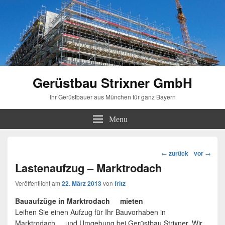
Gerüstbau Strixner GmbH
Ihr Gerüstbauer aus München für ganz Bayern
Menu
Beitragsnavigation
←
zurück
vor
→
Lastenaufzug – Marktrodach
Veröffentlicht am
22. März 2013
von
fritz
Bauaufzüge in Marktrodach mieten
Leihen Sie einen Aufzug für Ihr Bauvorhaben in
Marktrodach und Umgebung bei Gerüstbau Strixner. Wir