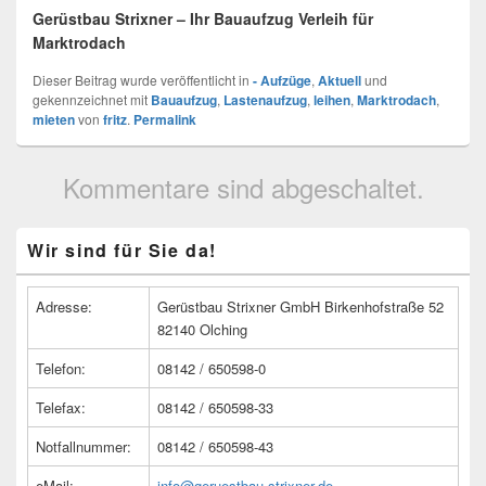
Gerüstbau Strixner – Ihr Bauaufzug Verleih für
Marktrodach
Dieser Beitrag wurde veröffentlicht in
- Aufzüge
,
Aktuell
und
gekennzeichnet mit
Bauaufzug
,
Lastenaufzug
,
leihen
,
Marktrodach
,
mieten
von
fritz
.
Permalink
Kommentare sind abgeschaltet.
Primärer
Wir sind für Sie da!
Seitenleisten
Widget-
Bereich
Adresse:
Gerüstbau Strixner GmbH Birkenhofstraße 52
82140 Olching
Telefon:
08142 / 650598-0
Telefax:
08142 / 650598-33
Notfallnummer:
08142 / 650598-43
eMail:
info@geruestbau-strixner.de