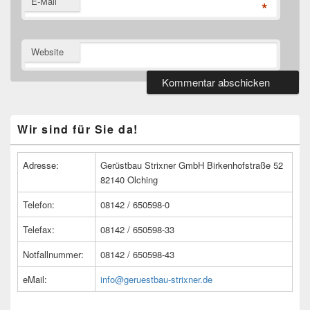
E-Mail
*
Website
Primärer
Wir sind für Sie da!
Seitenleisten
Widget-
Bereich
Adresse:
Gerüstbau Strixner GmbH Birkenhofstraße 52
82140 Olching
Telefon:
08142 / 650598-0
Telefax:
08142 / 650598-33
Notfallnummer:
08142 / 650598-43
eMail:
info@geruestbau-strixner.de