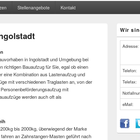
zen
Stellenangebote
Kontakt
Primärer
Wir sin
Seitenleiste
ngolstadt
Widget-
Bereich
Adresse:
en
Bauvorhaben in Ingolstadt und Umgebung bei
n richtigen Bauaufzug für Sie, egal ob einen
Telefon:
er eine Kombination aus Lastenaufzug und
üge mit verschiedenen Traglasten an, von der
Telefax:
 Personenbeförderungsaufzug mit
Notfalln
uaufzüge werden auch oft als
eMail:
eih
 200kg bis 2000kg, überwiegend der Marke
 fahren an Zahnstangen-Masten geführt nach