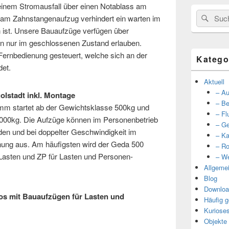
 einem Stromausfall über einen Notablass am
Suche
Such
 am Zahnstangenaufzug verhindert ein warten im
nach:
n ist. Unsere Bauaufzüge verfügen über
ren nur im geschlossenen Zustand erlauben.
Fernbedienung gesteuert, welche sich an der
Katego
det.
Aktuell
– Au
olstadt inkl. Montage
– Be
m startet ab der Gewichtsklasse 500kg und
– Fl
 2000kg. Die Aufzüge können im Personenbetrieb
– Ge
en und bei doppelter Geschwindigkeit im
– Ka
nung aus. Am häufigsten wird der Geda 500
– Ro
 Lasten und ZP für Lasten und Personen-
– We
Allgeme
Blog
Downloa
tos mit Bauaufzügen für Lasten und
Häufig g
Kuriose
Objekte