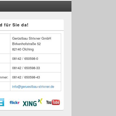
d für Sie da!
n
Gerüstbau Strixner GmbH
Birkenhofstraße 52
82140 Olching
08142 / 650598-0
08142 / 650598-33
ummer:
08142 / 650598-43
info@geruestbau-strixner.de