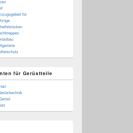
cen
it
nzugsgebiet für
fzüge
helfsbrücken
uchttreppen
rüstbau
llgerüste
tterschutz
nten für Gerüstteile
rüst
Gerüsttechnik
Gerüst
üst