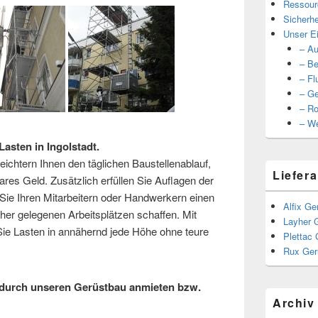
Ressour
Sicherhe
Unser Ei
– Au
– Be
– Fl
– Ge
– Ro
– We
asten in Ingolstadt.
ichtern Ihnen den täglichen Baustellenablauf,
Liefera
ares Geld. Zusätzlich erfüllen Sie Auflagen der
ie Ihren Mitarbeitern oder Handwerkern einen
Alfix Ge
er gelegenen Arbeitsplätzen schaffen. Mit
Layher 
e Lasten in annähernd jede Höhe ohne teure
Plettac 
Rux Ger
durch unseren Gerüstbau anmieten bzw.
Archiv