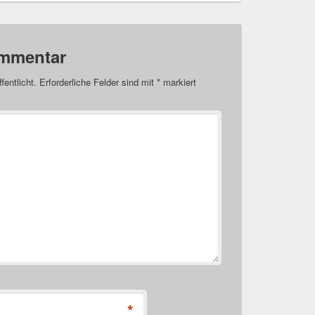
ommentar
fentlicht.
Erforderliche Felder sind mit
*
markiert
*