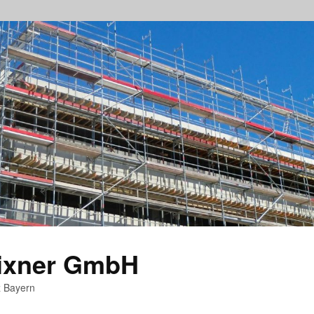
rixner GmbH
z Bayern