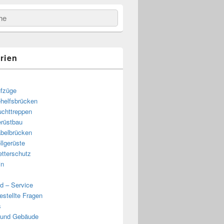
e
rien
fzüge
helfsbrücken
uchttreppen
rüstbau
belbrücken
llgerüste
tterschutz
in
d – Service
estellte Fragen
s
 und Gebäude