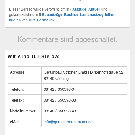
Dieser Beitrag wurde veröffentlicht in
- Aufzüge
,
Aktuell
und
gekennzeichnet mit
Bauaufzüge
,
Buchloe
,
Lastenaufzug
,
leihen
,
mieten
von
fritz
.
Permalink
Kommentare sind abgeschaltet.
Primärer
Wir sind für Sie da!
Seitenleisten
Widget-
Bereich
Adresse:
Gerüstbau Strixner GmbH Birkenhofstraße 52
82140 Olching
Telefon:
08142 / 650598-0
Telefax:
08142 / 650598-33
Notfallnummer:
08142 / 650598-43
eMail:
info@geruestbau-strixner.de