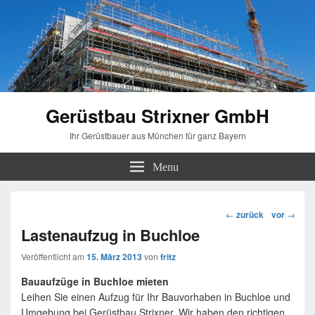
Gerüstbau Strixner GmbH
Ihr Gerüstbauer aus München für ganz Bayern
Menu
Beitragsnavigation
←
zurück
vor
→
Lastenaufzug in Buchloe
Veröffentlicht am
15. März 2013
von
fritz
Bauaufzüge in Buchloe mieten
Leihen Sie einen Aufzug für Ihr Bauvorhaben in Buchloe und
Umgebung bei Gerüstbau Strixner. Wir haben den richtigen