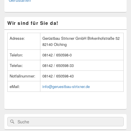
Gerüstarten
Primärer
Wir sind für Sie da!
Seitenleisten
Widget-
Bereich
Adresse:
Gerüstbau Strixner GmbH Birkenhofstraße 52
82140 Olching
Telefon:
08142 / 650598-0
Telefax:
08142 / 650598-33
Notfallnummer:
08142 / 650598-43
eMail:
info@geruestbau-strixner.de
Suche
Suche
nach: