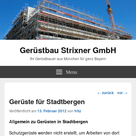
Gerüstbau Strixner GmbH
Ihr Gerüstbauer aus München für ganz Bayern
Menu
Beitragsnavigation
←
zurück
vor
→
Gerüste für Stadtbergen
Veröffentlicht am
13. Februar 2012
von
fritz
All
gemein zu
Gerüsten
in
Stadtbergen
Schutzgerüste werden nicht erstellt, um Arbeiten von dort