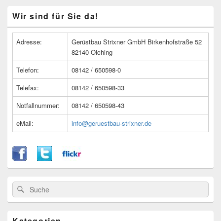
Primärer
Wir sind für Sie da!
Seitenleisten
Widget-
Bereich
Adresse:
Gerüstbau Strixner GmbH Birkenhofstraße 52
82140 Olching
Telefon:
08142 / 650598-0
Telefax:
08142 / 650598-33
Notfallnummer:
08142 / 650598-43
eMail:
info@geruestbau-strixner.de
Suche
Suche
nach:
Kategorien