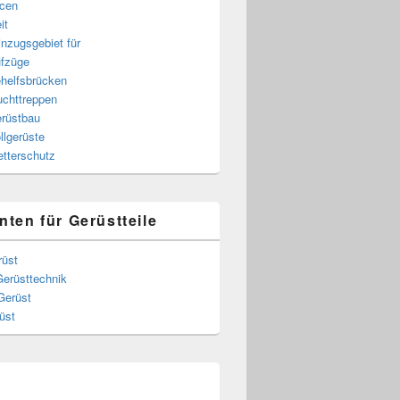
cen
it
nzugsgebiet für
fzüge
helfsbrücken
uchttreppen
rüstbau
llgerüste
tterschutz
nten für Gerüstteile
rüst
Gerüsttechnik
Gerüst
üst