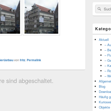
Suche
Such
nach:
Katego
Aktuell
– Au
– Be
– Fl
Gerüstbau
von
fritz
.
Permalink
– Ge
– Ka
– Ro
– We
 sind abgeschaltet.
Allgeme
Blog
Downloa
Häufig g
Kuriose
Objekte