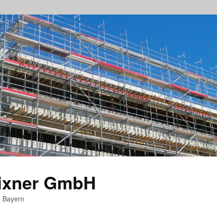
rixner GmbH
z Bayern