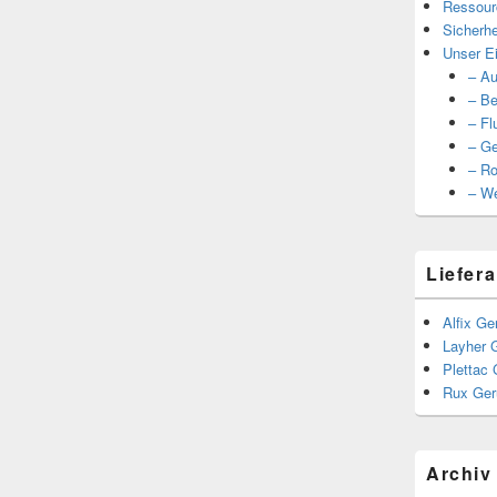
Ressour
Sicherhe
Unser Ei
– Au
– Be
– Fl
– Ge
– Ro
– We
Liefera
Alfix Ge
Layher 
Plettac 
Rux Ger
Archiv