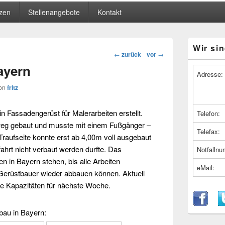
zen
Stellenangebote
Kontakt
Primärer
Wir sin
Seitenleiste
Beitragsnavigation
←
zurück
vor
→
Widget-
ayern
Bereich
Adresse:
on
fritz
in
Fassadengerüst
für Malerarbeiten erstellt.
Telefon:
g gebaut und musste mit einem Fußgänger –
Telefax:
Traufseite konnte erst ab 4,00m voll ausgebaut
ahrt nicht verbaut werden durfte. Das
Notfalln
en in
Bayern
stehen, bis alle Arbeiten
eMail:
Gerüstbauer
wieder abbauen können. Aktuell
ie Kapazitäten
für nächste Woche.
bau
in
Bayern
: