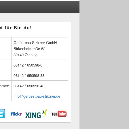
d für Sie da!
n
Gerüstbau Strixner GmbH
Birkenhofstraße 52
82140 Olching
08142 / 650598-0
08142 / 650598-33
ummer:
08142 / 650598-43
info@geruestbau-strixner.de