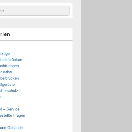
e
rien
fzüge
helfsbrücken
uchttreppen
rüstbau
belbrücken
llgerüste
tterschutz
in
d – Service
estellte Fragen
s
 und Gebäude