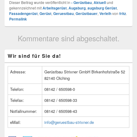
Dieser Beitrag wurde veröffentlicht in
- Gerüstbau
,
Aktuell
und
gekennzeichnet mit
Arbeitsgerüst
,
Augsburg
,
augsburg Gerüst
,
Fassadengerüst
,
Gerüst
,
Geruestbau
,
Gerüstbauer
,
Verleih
von
fritz
.
Permalink
Kommentare sind abgeschaltet.
Primärer
Wir sind für Sie da!
Seitenleisten
Widget-
Bereich
Adresse:
Gerüstbau Strixner GmbH Birkenhofstraße 52
82140 Olching
Telefon:
08142 / 650598-0
Telefax:
08142 / 650598-33
Notfallnummer:
08142 / 650598-43
eMail:
info@geruestbau-strixner.de