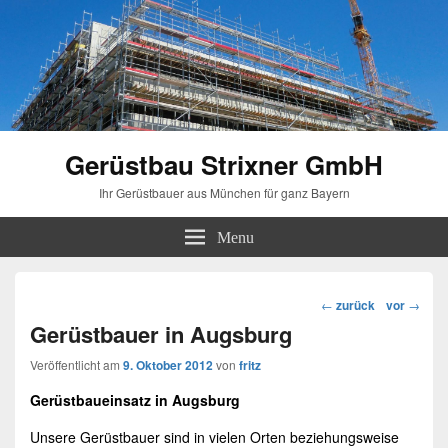
Gerüstbau Strixner GmbH
Ihr Gerüstbauer aus München für ganz Bayern
Menu
Beitragsnavigation
←
zurück
vor
→
Gerüstbauer in Augsburg
Veröffentlicht am
9. Oktober 2012
von
fritz
Gerüstbaueinsatz in
Augsburg
Unsere
Gerüstbauer
sind in vielen Orten beziehungsweise