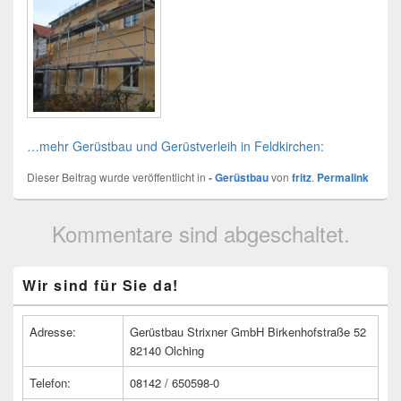
…mehr Gerüstbau und Gerüstverleih in Feldkirchen:
Dieser Beitrag wurde veröffentlicht in
- Gerüstbau
von
fritz
.
Permalink
Kommentare sind abgeschaltet.
Primärer
Wir sind für Sie da!
Seitenleisten
Widget-
Bereich
Adresse:
Gerüstbau Strixner GmbH Birkenhofstraße 52
82140 Olching
Telefon:
08142 / 650598-0