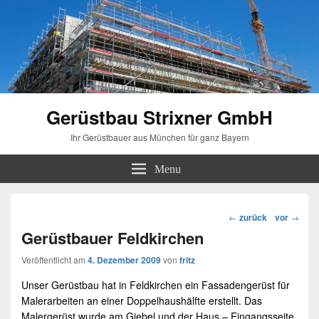
Gerüstbau Strixner GmbH
Ihr Gerüstbauer aus München für ganz Bayern
Menu
Beitragsnavigation
←
zurück
vor
→
Gerüstbauer Feldkirchen
Veröffentlicht am
4. Dezember 2009
von
fritz
Unser
Gerüstbau
hat in
Feldkirchen
ein
Fassadengerüst
für
Malerarbeiten an einer Doppelhaushälfte erstellt. Das
Malergerüst
wurde am Giebel und der Haus – Eingangsseite