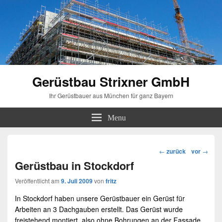
Gerüstbau Strixner GmbH
Ihr Gerüstbauer aus München für ganz Bayern
Menu
Beitragsnavigation
←
zurück
vor
→
Gerüstbau in Stockdorf
Veröffentlicht am
9. Juli 2009
von
fritz
In
Stockdorf
haben unsere
Gerüstbauer
ein
Gerüst
für
Arbeiten an 3 Dachgauben erstellt. Das Gerüst wurde
freistehend montiert, also ohne Bohrungen an der Fassade.