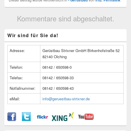
- Gerüstbau
fritz
Permalink
Kommentare sind abgeschaltet.
Primärer
Wir sind für Sie da!
Seitenleisten
Widget-
Bereich
Adresse:
Gerüstbau Strixner GmbH Birkenhofstraße 52
82140 Olching
Telefon:
08142 / 650598-0
Telefax:
08142 / 650598-33
Notfallnummer:
08142 / 650598-43
eMail:
info@geruestbau-strixner.de