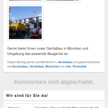
Gerne bietet Ihnen unser Gerüstbau in München und
Umgebung das passende Baugerüst an.
Dieser Beitrag wurde veröffentlicht in
- Gerüstbau
und gekennzeichnet
mit
Geruestbau
,
Gerüstbaü
,
Muenchen
von
fritz
.
Permalink
Kommentare sind abgeschaltet.
Primärer
Wir sind für Sie da!
Seitenleisten
Widget-
Bereich
Adresse:
Gerüstbau Strixner GmbH Birkenhofstraße 52