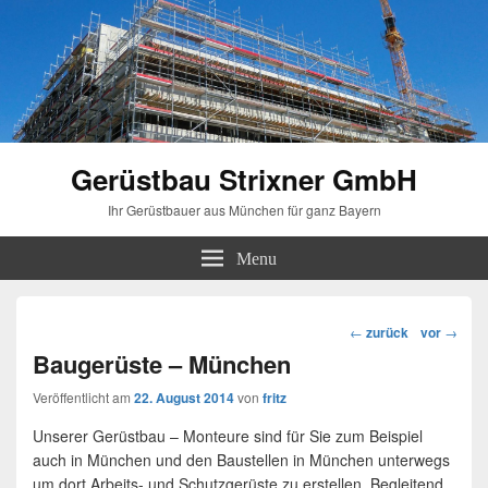
Gerüstbau Strixner GmbH
Ihr Gerüstbauer aus München für ganz Bayern
Menu
Beitragsnavigation
←
zurück
vor
→
Baugerüste – München
Veröffentlicht am
22. August 2014
von
fritz
Unserer Gerüstbau – Monteure sind für Sie zum Beispiel
auch in München und den Baustellen in München unterwegs
um dort Arbeits- und Schutzgerüste zu erstellen. Begleitend