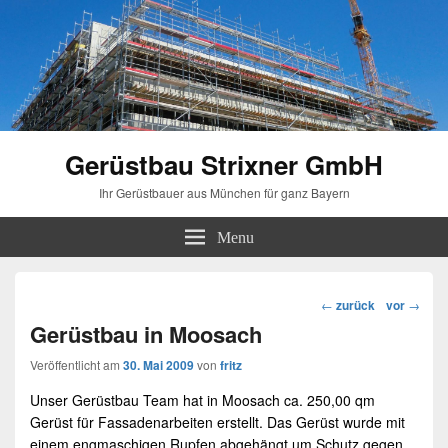
Gerüstbau Strixner GmbH
Ihr Gerüstbauer aus München für ganz Bayern
Menu
Beitragsnavigation
←
zurück
vor
→
Gerüstbau in Moosach
Veröffentlicht am
30. Mai 2009
von
fritz
Unser
Gerüstbau
Team hat in
Moosach
ca. 250,00 qm
Gerüst für Fassadenarbeiten erstellt. Das Gerüst wurde mit
einem engmaschigen Rupfen abgehängt um Schutz gegen