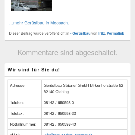
…mehr Gerüstbau in Moosach.
Dieser Beitrag wurde veröffentlicht in
- Gerüstbau
von
fritz
.
Permalink
Kommentare sind abgeschaltet.
Primärer
Wir sind für Sie da!
Seitenleisten
Widget-
Bereich
Adresse:
Gerüstbau Strixner GmbH Birkenhofstraße 52
82140 Olching
Telefon:
08142 / 650598-0
Telefax:
08142 / 650598-33
Notfallnummer:
08142 / 650598-43
eMail:
info@geruestbau-strixner.de