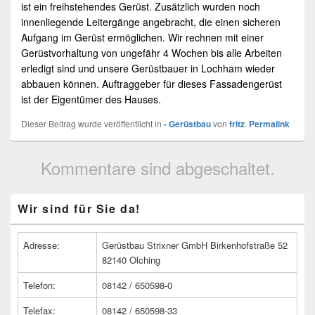
ist ein freihstehendes
Gerüst
. Zusätzlich wurden noch
innenliegende Leitergänge angebracht, die einen sicheren
Aufgang im
Gerüst
ermöglichen. Wir rechnen mit einer
Gerüstvorhaltung von ungefähr 4 Wochen bis alle Arbeiten
erledigt sind und unsere
Gerüstbauer
in
Lochham
wieder
abbauen können. Auftraggeber für dieses Fassadengerüst
ist der Eigentümer des Hauses.
Dieser Beitrag wurde veröffentlicht in
- Gerüstbau
von
fritz
.
Permalink
Kommentare sind abgeschaltet.
Primärer
Wir sind für Sie da!
Seitenleisten
Widget-
Bereich
Adresse:
Gerüstbau Strixner GmbH Birkenhofstraße 52
82140 Olching
Telefon:
08142 / 650598-0
Telefax:
08142 / 650598-33