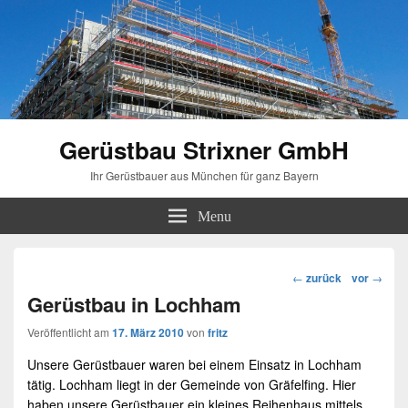
Gerüstbau Strixner GmbH
Ihr Gerüstbauer aus München für ganz Bayern
Menu
Beitragsnavigation
←
zurück
vor
→
Gerüstbau in Lochham
Veröffentlicht am
17. März 2010
von
fritz
Unsere
Gerüstbauer
waren bei einem Einsatz in
Lochham
tätig.
Lochham
liegt in der Gemeinde von
Gräfelfing
. Hier
haben unsere Gerüstbauer ein kleines Reihenhaus mittels