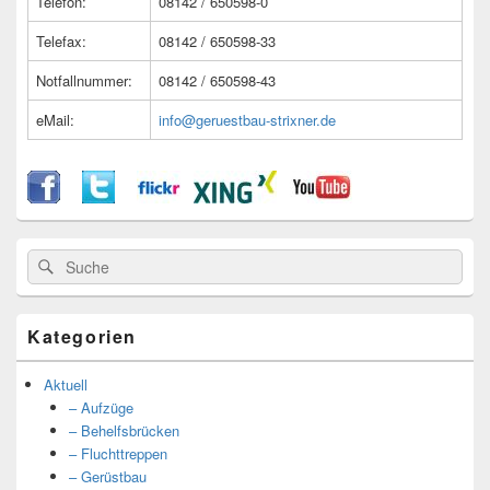
Telefon:
08142 / 650598-0
Telefax:
08142 / 650598-33
Notfallnummer:
08142 / 650598-43
eMail:
info@geruestbau-strixner.de
Suche
Suche
nach:
Kategorien
Aktuell
– Aufzüge
– Behelfsbrücken
– Fluchttreppen
– Gerüstbau