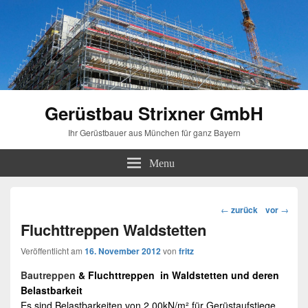
Gerüstbau Strixner GmbH
Ihr Gerüstbauer aus München für ganz Bayern
Menu
Beitragsnavigation
←
zurück
vor
→
Fluchttreppen Waldstetten
Veröffentlicht am
16. November 2012
von
fritz
Bautreppen
& Fluchttreppen in
Waldstetten
und deren
Belastbarkeit
Es sind Belastbarkeiten von 2,00kN/m² für Gerüstaufstiege,