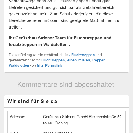
Verkehrswege nach Satz 1 müssen gegen unbefugtes
Betreten gesichert und gut sichtbar als Gefahrenbereich
gekennzeichnet sein. Zum Schutz derjenigen, die diese
Bereiche betreten müssen, sind geeignete Maßnahmen zu
treffen.”
Ihr Gerüstbau Strixner Team für Fluchttreppen und
Ersatztreppen in Waldstetten .
Dieser Beitrag wurde veröffentlicht in
- Fluchttreppen
und
gekennzeichnet mit
Fluchttreppen
,
leihen
,
mieten
,
Treppen
,
Waldstetten
von
fritz
.
Permalink
Kommentare sind abgeschaltet.
Primärer
Wir sind für Sie da!
Seitenleisten
Widget-
Bereich
Adresse:
Gerüstbau Strixner GmbH Birkenhofstraße 52
82140 Olching