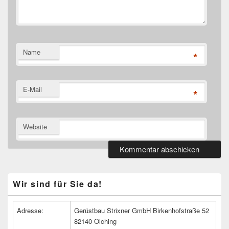
Name
*
E-Mail
*
Website
Primärer
Wir sind für Sie da!
Seitenleisten
Widget-
Bereich
Adresse:
Gerüstbau Strixner GmbH Birkenhofstraße 52
82140 Olching