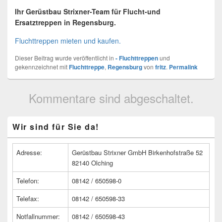
Ihr Gerüstbau Strixner-Team für Flucht-und
Ersatztreppen in Regensburg.
Fluchttreppen mieten und kaufen.
Dieser Beitrag wurde veröffentlicht in
- Fluchttreppen
und
gekennzeichnet mit
Fluchttreppe
,
Regensburg
von
fritz
.
Permalink
Kommentare sind abgeschaltet.
Primärer
Wir sind für Sie da!
Seitenleisten
Widget-
Bereich
Adresse:
Gerüstbau Strixner GmbH Birkenhofstraße 52
82140 Olching
Telefon:
08142 / 650598-0
Telefax:
08142 / 650598-33
Notfallnummer:
08142 / 650598-43