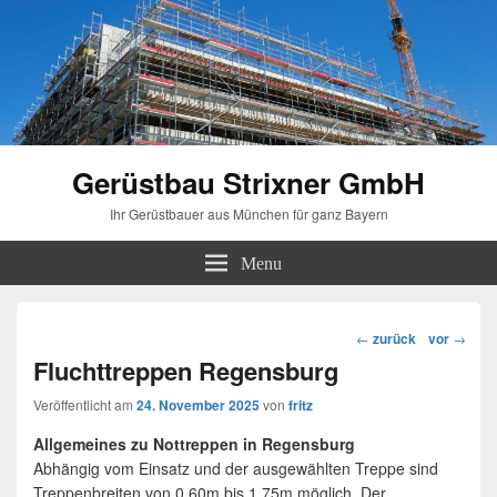
Gerüstbau Strixner GmbH
Ihr Gerüstbauer aus München für ganz Bayern
Menu
Beitragsnavigation
←
zurück
vor
→
Fluchttreppen Regensburg
Veröffentlicht am
24. November 2025
von
fritz
Allgemeines zu Nottreppen in Regensburg
Abhängig vom Einsatz und der ausgewählten Treppe sind
Treppenbreiten von 0,60m bis 1,75m möglich. Der