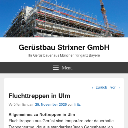
Gerüstbau Strixner GmbH
Ihr Gerüstbauer aus München für ganz Bayern
Menu
Beitragsnavigation
←
zurück
vor
→
Fluchttreppen in Ulm
Veröffentlicht am
25. November 2025
von
fritz
Allgemeines zu Nottreppen in Ulm
Fluchttreppen aus Gerüst sind temporäre oder dauerhafte
Treppentürme, die aus standardmäßigen Gerüstbauteilen