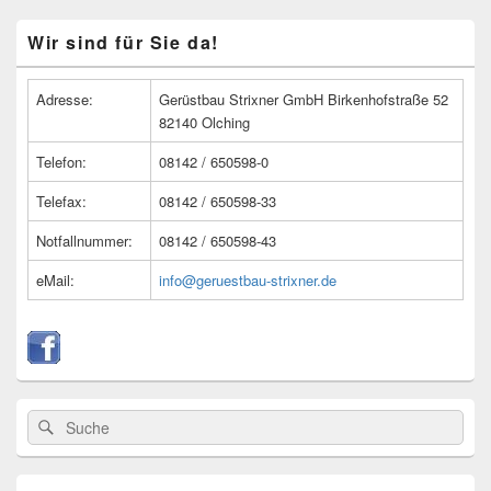
Primärer
Wir sind für Sie da!
Seitenleisten
Widget-
Bereich
Adresse:
Gerüstbau Strixner GmbH Birkenhofstraße 52
82140 Olching
Telefon:
08142 / 650598-0
Telefax:
08142 / 650598-33
Notfallnummer:
08142 / 650598-43
eMail:
info@geruestbau-strixner.de
Suche
Suche
nach: