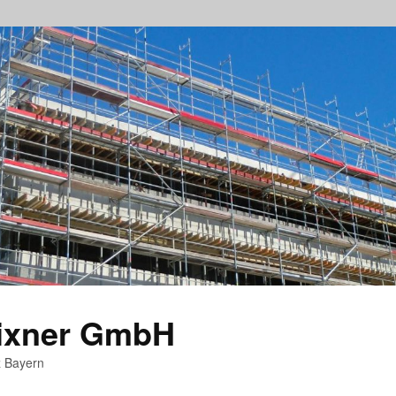
rixner GmbH
z Bayern