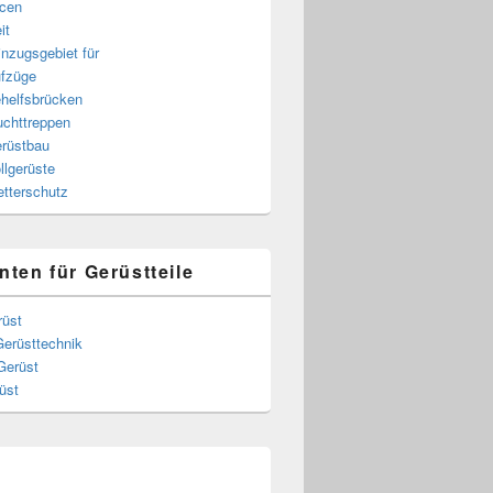
cen
it
nzugsgebiet für
fzüge
helfsbrücken
uchttreppen
rüstbau
llgerüste
tterschutz
nten für Gerüstteile
rüst
Gerüsttechnik
Gerüst
üst