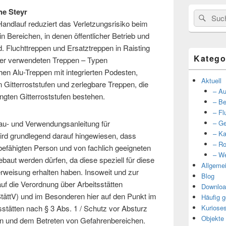
he Steyr
Suche
Such
andlauf reduziert das Verletzungsrisiko beim
nach:
n Bereichen, in denen öffentlicher Betrieb und
d. Fluchttreppen und Ersatztreppen in Raisting
Katego
der verwendeten Treppen – Typen
n Alu-Treppen mit integrierten Podesten,
Aktuell
 Gitterroststufen und zerlegbare Treppen, die
– Au
ten Gitterroststufen bestehen.
– Be
– Fl
bau- und Verwendungsanleitung für
– Ge
– Ka
ird grundlegend darauf hingewiesen, dass
– Ro
 befähigten Person und von fachlich geeigneten
– We
baut werden dürfen, da diese speziell für diese
Allgeme
weisung erhalten haben. Insoweit und zur
Blog
auf die Verordnung über Arbeitsstätten
Downloa
tättV) und im Besonderen hier auf den Punkt im
Häufig g
stätten nach § 3 Abs. 1 / Schutz vor Absturz
Kuriose
Objekte
n und dem Betreten von Gefahrenbereichen.