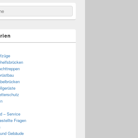
e
rien
fzüge
helfsbrücken
uchttreppen
rüstbau
belbrücken
llgerüste
tterschutz
in
d – Service
estellte Fragen
s
 und Gebäude