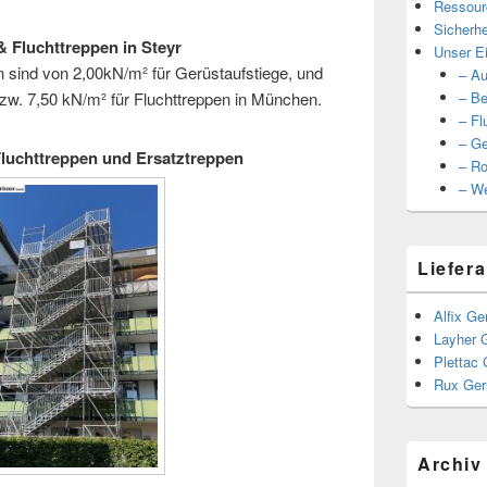
Ressour
Sicherhe
& Fluchttreppen in Steyr
Unser Ei
n sind von 2,00kN/m² für Gerüstaufstiege, und
– Au
zw. 7,50 kN/m² für Fluchttreppen in München.
– Be
– Fl
– Ge
 Fluchttreppen und Ersatztreppen
– Ro
– We
Liefera
Alfix Ge
Layher 
Plettac 
Rux Ger
Archiv