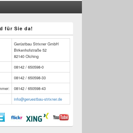
d für Sie da!
n
Gerüstbau Strixner GmbH
Birkenhofstraße 52
82140 Olching
08142 / 650598-0
08142 / 650598-33
ummer:
08142 / 650598-43
info@geruestbau-strixner.de