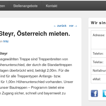
zen
Stellenangebote
Kontakt
Primärer
Wir sin
Seitenleiste
Beitragsnavigation
←
zurück
vor
→
Widget-
Steyr, Österreich mieten.
Bereich
Adresse:
on
fritz
Steyr
Telefon:
usgewählten Treppe sind Treppenbreiten von
Telefax:
henunterschied, der durch die Standarttreppen
lagen überbrückt wird, beträgt 2,00m. Für die
Notfalln
ind für alle Treppentypen Anfangs- bzw.
eMail:
g für 1,00m Höhenunterschied vorhanden. Unser
 unser Bautreppen – Programm bietet eine
n Zugang sicher, schnell und bayernweit zu