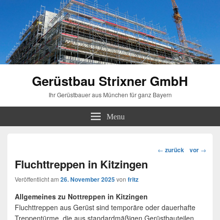
Gerüstbau Strixner GmbH
Ihr Gerüstbauer aus München für ganz Bayern
Menu
Beitragsnavigation
←
zurück
vor
→
Fluchttreppen in Kitzingen
Veröffentlicht am
26. November 2025
von
fritz
Allgemeines zu Nottreppen in Kitzingen
Fluchttreppen aus Gerüst sind temporäre oder dauerhafte
Treppentürme, die aus standardmäßigen Gerüstbauteilen