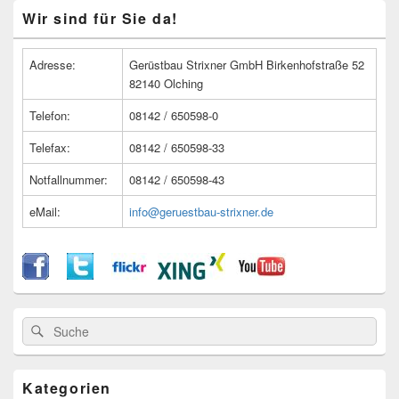
Primärer
Wir sind für Sie da!
Seitenleisten
Widget-
Bereich
Adresse:
Gerüstbau Strixner GmbH Birkenhofstraße 52
82140 Olching
Telefon:
08142 / 650598-0
Telefax:
08142 / 650598-33
Notfallnummer:
08142 / 650598-43
eMail:
info@geruestbau-strixner.de
Suche
Suche
nach:
Kategorien