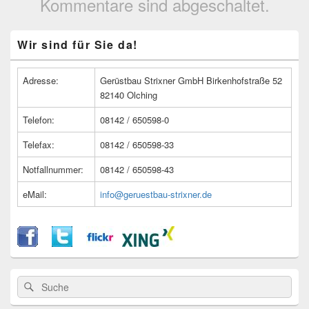
Kommentare sind abgeschaltet.
Primärer
Wir sind für Sie da!
Seitenleisten
Widget-
Bereich
Adresse:
Gerüstbau Strixner GmbH Birkenhofstraße 52
82140 Olching
Telefon:
08142 / 650598-0
Telefax:
08142 / 650598-33
Notfallnummer:
08142 / 650598-43
eMail:
info@geruestbau-strixner.de
Suche
Suche
nach: