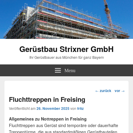
Gerüstbau Strixner GmbH
Ihr Gerüstbauer aus München für ganz Bayern
Menu
Beitragsnavigation
←
zurück
vor
→
Fluchttreppen in Freising
Veröffentlicht am
26. November 2025
von
fritz
Allgemeines zu Nottreppen in Freising
Fluchttreppen aus Gerüst sind temporäre oder dauerhafte
Treppentürme, die aus standardmäßigen Gerüstbauteilen