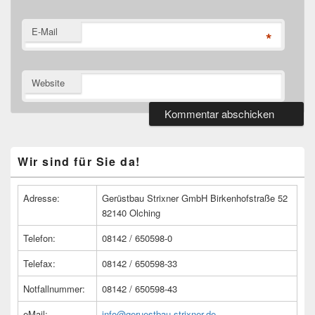
E-Mail
*
Website
Primärer
Wir sind für Sie da!
Seitenleisten
Widget-
Bereich
Adresse:
Gerüstbau Strixner GmbH Birkenhofstraße 52
82140 Olching
Telefon:
08142 / 650598-0
Telefax:
08142 / 650598-33
Notfallnummer:
08142 / 650598-43
eMail:
info@geruestbau-strixner.de