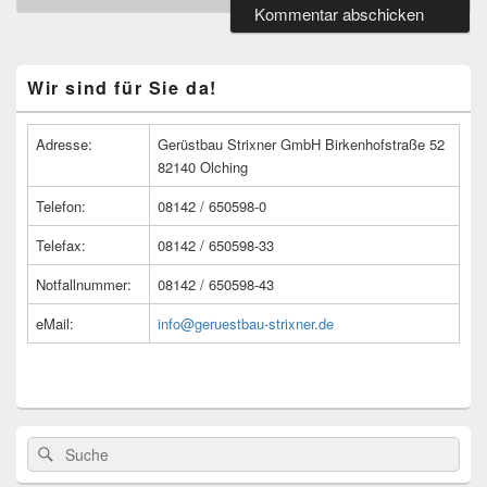
Primärer
Wir sind für Sie da!
Seitenleisten
Widget-
Bereich
Adresse:
Gerüstbau Strixner GmbH Birkenhofstraße 52
82140 Olching
Telefon:
08142 / 650598-0
Telefax:
08142 / 650598-33
Notfallnummer:
08142 / 650598-43
eMail:
info@geruestbau-strixner.de
Suche
Suche
nach: