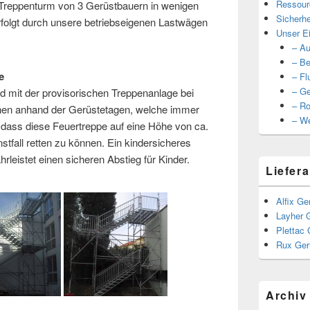
Ressour
in Treppenturm von 3 Gerüstbauern in wenigen
Sicherhe
rfolgt durch unsere betriebseigenen Lastwägen
Unser Ei
– Au
– Be
e
– Fl
– Ge
ld mit der provisorischen Treppenanlage bei
– Ro
nnen anhand der Gerüstetagen, welche immer
– We
 dass diese Feuertreppe auf eine Höhe von ca.
tfall retten zu können. Ein kindersicheres
leistet einen sicheren Abstieg für Kinder.
Liefera
Alfix Ge
Layher 
Plettac 
Rux Ger
Archiv