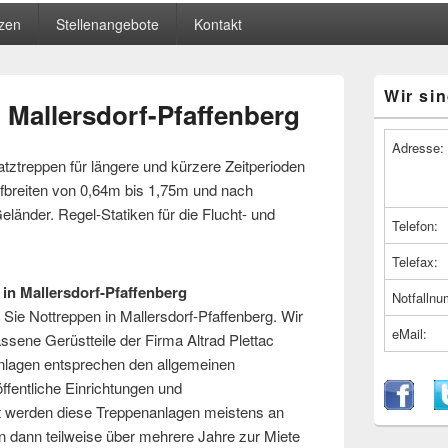
zen
Stellenangebote
Kontakt
Primärer
Wir sin
Seitenleiste
 Mallersdorf-Pfaffenberg
Widget-
Bereich
Adresse:
atztreppen für längere und kürzere Zeitperioden
fbreiten von 0,64m bis 1,75m und nach
eländer. Regel-Statiken für die Flucht- und
Telefon:
Telefax:
in Mallersdorf-Pfaffenberg
Notfalln
 Sie Nottreppen in Mallersdorf-Pfaffenberg. Wir
eMail:
ssene Gerüstteile der Firma Altrad Plettac
nlagen entsprechen den allgemeinen
ffentliche Einrichtungen und
 werden diese Treppenanlagen meistens an
n dann teilweise über mehrere Jahre zur Miete