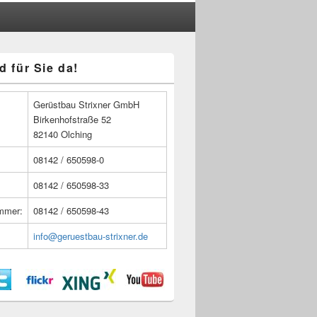
d für Sie da!
n
Gerüstbau Strixner GmbH
Birkenhofstraße 52
82140 Olching
08142 / 650598-0
08142 / 650598-33
ummer:
08142 / 650598-43
info@geruestbau-strixner.de