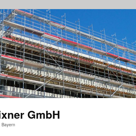
rixner GmbH
z Bayern