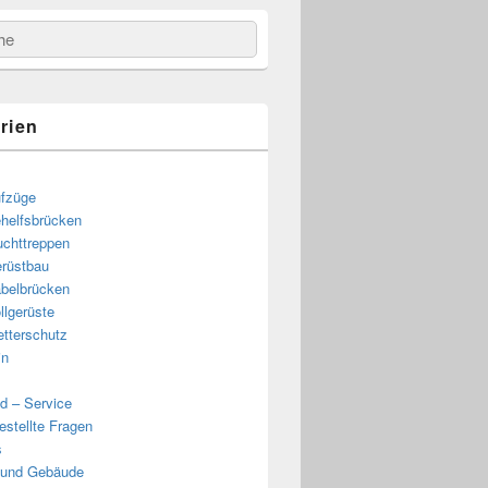
e
rien
fzüge
helfsbrücken
uchttreppen
rüstbau
belbrücken
llgerüste
tterschutz
in
d – Service
estellte Fragen
s
 und Gebäude