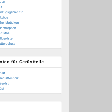
cen
it
nzugsgebiet für
fzüge
helfsbrücken
uchttreppen
rüstbau
llgerüste
tterschutz
nten für Gerüstteile
rüst
Gerüsttechnik
Gerüst
üst