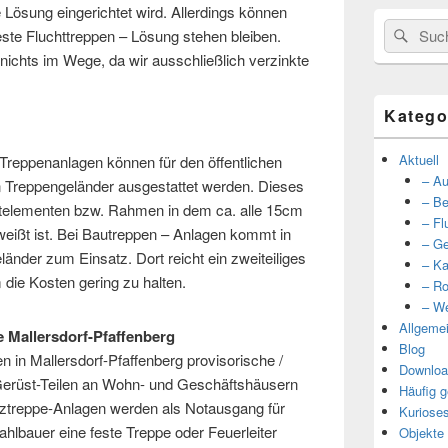
 Lösung eingerichtet wird. Allerdings können
Suche
Such
ste Fluchttreppen – Lösung stehen bleiben.
nach:
nichts im Wege, da wir ausschließlich verzinkte
Katego
Aktuell
Treppenanlagen können für den öffentlichen
– Au
n Treppengeländer ausgestattet werden. Dieses
– Be
stelementen bzw. Rahmen in dem ca. alle 15cm
– Fl
hweißt ist. Bei Bautreppen – Anlagen kommt in
– Ge
änder zum Einsatz. Dort reicht ein zweiteiliges
– Ka
 die Kosten gering zu halten.
– Ro
– We
Allgeme
 Mallersdorf-Pfaffenberg
Blog
in Mallersdorf-Pfaffenberg provisorische /
Downloa
erüst-Teilen an Wohn- und Geschäftshäusern
Häufig g
atztreppe-Anlagen werden als Notausgang für
Kuriose
ahlbauer eine feste Treppe oder Feuerleiter
Objekte