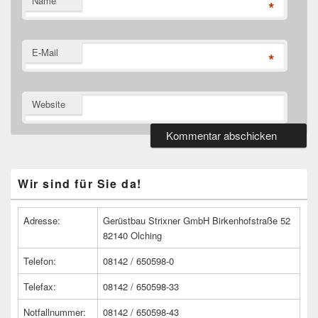
Name
*
E-Mail
*
Website
Primärer
Wir sind für Sie da!
Seitenleisten
Widget-
Bereich
Adresse:
Gerüstbau Strixner GmbH Birkenhofstraße 52
82140 Olching
Telefon:
08142 / 650598-0
Telefax:
08142 / 650598-33
Notfallnummer:
08142 / 650598-43