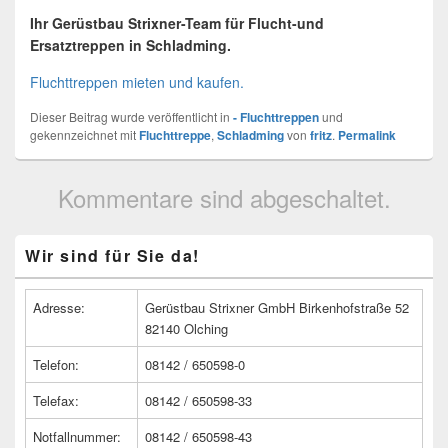
Ihr Gerüstbau Strixner-Team für Flucht-und
Ersatztreppen in Schladming.
Fluchttreppen mieten und kaufen.
Dieser Beitrag wurde veröffentlicht in
- Fluchttreppen
und
gekennzeichnet mit
Fluchttreppe
,
Schladming
von
fritz
.
Permalink
Kommentare sind abgeschaltet.
Primärer
Wir sind für Sie da!
Seitenleisten
Widget-
Bereich
Adresse:
Gerüstbau Strixner GmbH Birkenhofstraße 52
82140 Olching
Telefon:
08142 / 650598-0
Telefax:
08142 / 650598-33
Notfallnummer:
08142 / 650598-43