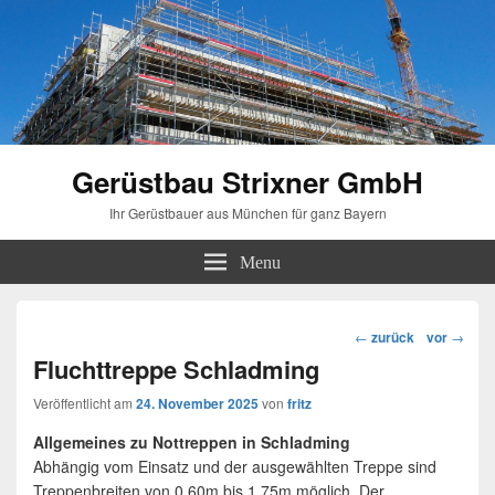
Gerüstbau Strixner GmbH
Ihr Gerüstbauer aus München für ganz Bayern
Menu
Beitragsnavigation
←
zurück
vor
→
Fluchttreppe Schladming
Veröffentlicht am
24. November 2025
von
fritz
Allgemeines zu Nottreppen in Schladming
Abhängig vom Einsatz und der ausgewählten Treppe sind
Treppenbreiten von 0,60m bis 1,75m möglich. Der