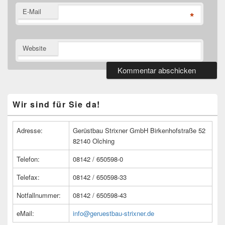
E-Mail
*
Website
Primärer
Wir sind für Sie da!
Seitenleisten
Widget-
Bereich
Adresse:
Gerüstbau Strixner GmbH Birkenhofstraße 52
82140 Olching
Telefon:
08142 / 650598-0
Telefax:
08142 / 650598-33
Notfallnummer:
08142 / 650598-43
eMail:
info@geruestbau-strixner.de